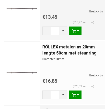
€13,45
(€16,27 Incl. btw)
-
+
RÖLLEX metalen as 20mm
lengte 50cm met steunring
Diameter 20mm
€16,85
(€20,39 Incl. btw)
-
+