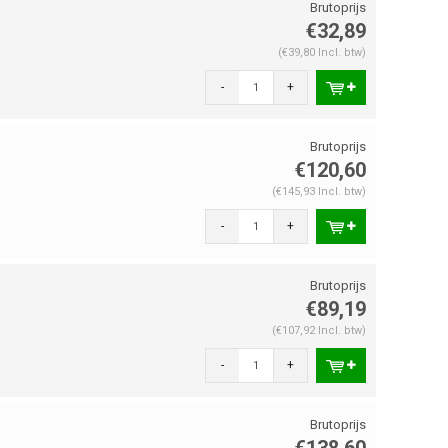
€32,89
(€39,80 Incl. btw)
-
+
€120,60
(€145,93 Incl. btw)
-
+
€89,19
(€107,92 Incl. btw)
-
+
€138,60