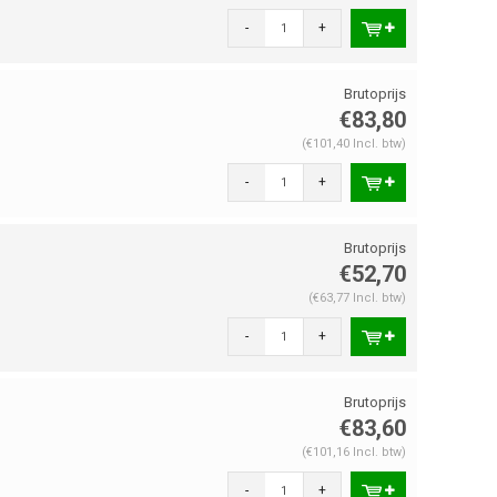
-
+
€83,80
(€101,40 Incl. btw)
-
+
€52,70
(€63,77 Incl. btw)
-
+
€83,60
(€101,16 Incl. btw)
-
+