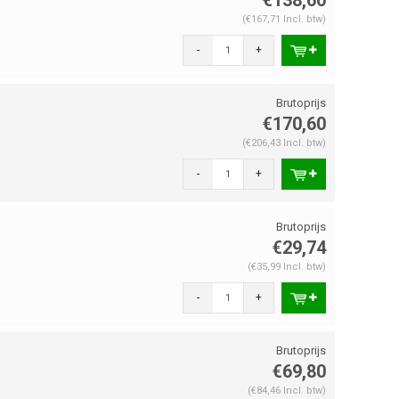
(€167,71 Incl. btw)
-
+
€170,60
(€206,43 Incl. btw)
-
+
€29,74
(€35,99 Incl. btw)
-
+
€69,80
(€84,46 Incl. btw)