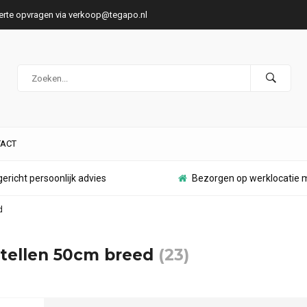
ferte opvragen via
verkoop@tegapo.nl
ACT
ericht persoonlijk advies
Bezorgen op werklocatie m
d
tellen 50cm breed
(23)