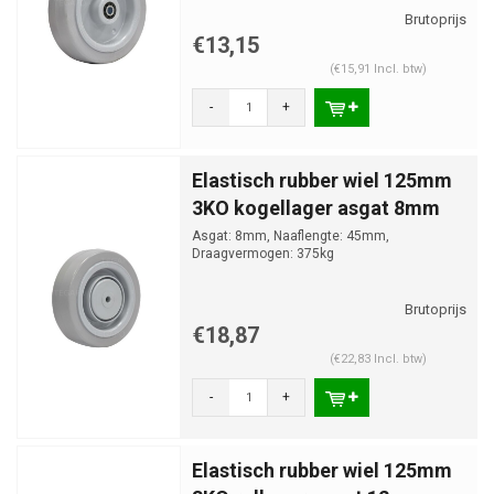
€13,15
(€15,91 Incl. btw)
-
+
Elastisch rubber wiel 125mm
3KO kogellager asgat 8mm
Asgat: 8mm, Naaflengte: 45mm,
Draagvermogen: 375kg
€18,87
(€22,83 Incl. btw)
-
+
Elastisch rubber wiel 125mm