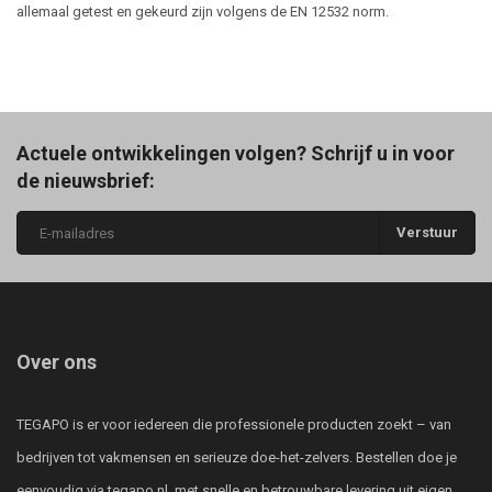
allemaal getest en gekeurd zijn volgens de EN 12532 norm.
Actuele ontwikkelingen volgen? Schrijf u in voor
de nieuwsbrief:
Verstuur
Over ons
TEGAPO is er voor iedereen die professionele producten zoekt – van
bedrijven tot vakmensen en serieuze doe-het-zelvers. Bestellen doe je
eenvoudig via tegapo.nl, met snelle en betrouwbare levering uit eigen