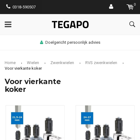
0
0318-590507
Doelgericht persoonlijk advies
Home
Wielen
Zwenkwielen
RVS zwenkwielen
Voor vierkante koker
Voor vierkante
koker