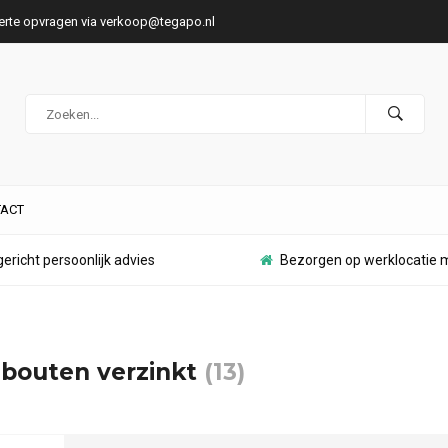
ferte opvragen via
verkoop@tegapo.nl
ACT
ericht persoonlijk advies
Bezorgen op werklocatie m
bouten verzinkt
(13)