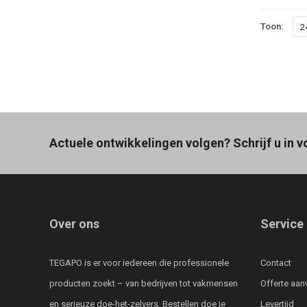
Toon:
2
Actuele ontwikkelingen volgen? Schrijf u in v
Over ons
Service
TEGAPO is er voor iedereen die professionele
Contact
producten zoekt – van bedrijven tot vakmensen
Offerte aan
en serieuze doe-het-zelvers. Bestellen doe je
Levertijd