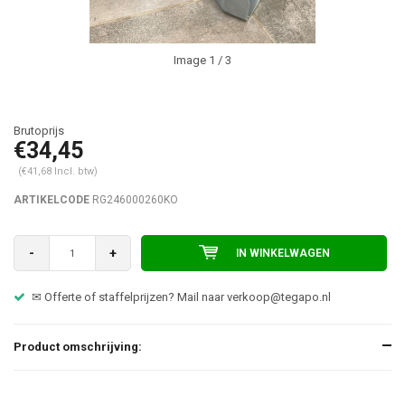
Image
1
/ 3
€34,45
(€41,68 Incl. btw)
ARTIKELCODE
RG246000260KO
-
+
IN WINKELWAGEN
✉ Offerte of staffelprijzen? Mail naar
verkoop@tegapo.nl
Product omschrijving: