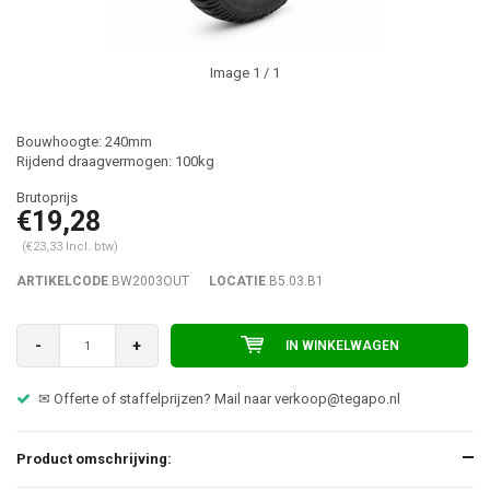
Image
1
/ 1
Bouwhoogte: 240mm
Rijdend draagvermogen: 100kg
€19,28
(€23,33 Incl. btw)
ARTIKELCODE
BW2003OUT
LOCATIE
B5.03.B1
-
+
IN WINKELWAGEN
✉ Offerte of staffelprijzen? Mail naar
verkoop@tegapo.nl
Product omschrijving: