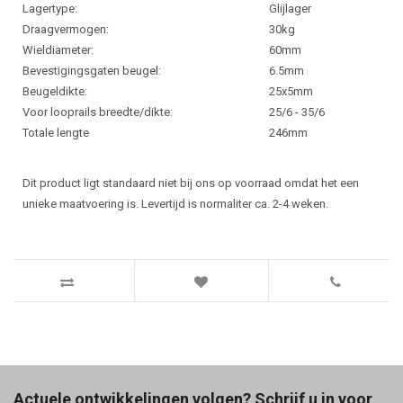
Lagertype:
Glijlager
Draagvermogen:
30kg
Wieldiameter:
60mm
Bevestigingsgaten beugel:
6.5mm
Beugeldikte:
25x5mm
Voor looprails breedte/dikte:
25/6 - 35/6
Totale lengte
246mm
Dit product ligt standaard niet bij ons op voorraad omdat het een
unieke maatvoering is. Levertijd is normaliter ca. 2-4 weken.
Actuele ontwikkelingen volgen? Schrijf u in voor