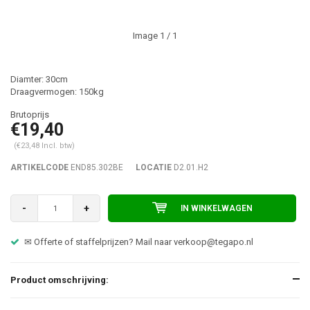
Image
1
/ 1
Diamter: 30cm
Draagvermogen: 150kg
€19,40
(€23,48 Incl. btw)
ARTIKELCODE
END85.302BE
LOCATIE
D2.01.H2
-
+
IN WINKELWAGEN
✉ Offerte of staffelprijzen? Mail naar
verkoop@tegapo.nl
Product omschrijving: