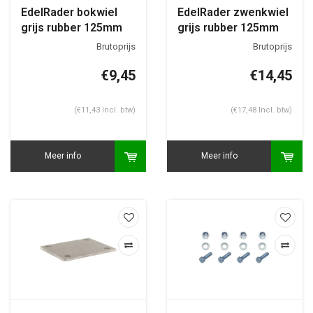
EdelRader bokwiel
EdelRader zwenkwiel
grijs rubber 125mm
grijs rubber 125mm
2KA plaatbevestiging
2KA plaatbevestiging
met rem
€9,45
€14,45
(€11,43 Incl. btw)
(€17,48 Incl. btw)
Meer info
Meer info