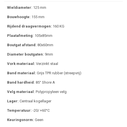
Wieldiameter:
125 mm
Bouwhoogte:
155 mm
Rijdend draagvermogen:
160 KG
Plaatafmeting:
105x85mm
Boutgat afstand:
80x60mm
Diameter boutgaten:
9mm
Vork materiaal:
Verzinkt staal
Band materiaal:
Grijs TPR rubber (streepvrij)
Band hardheid:
85° Shore A
Velg materiaal:
Polypropyleen velg
Lager:
Centraal kogellager
Temperatuur:
-20/ +60°C
Keuringsnorm:
Geen