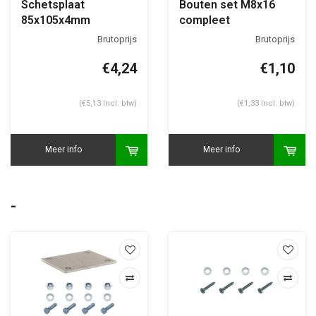
Schetsplaat
Bouten set M8x16
85x105x4mm
compleet
€4,24
€1,10
(€5,13 Incl. btw)
(€1,33 Incl. btw)
Meer info
Meer info
-