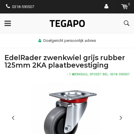
0
0318-590507
Doelgericht persoonlijk advies
EdelRader zwenkwiel grijs rubber
125mm 2KA plaatbevestiging
-
1 WERKDAG, SPOED? BEL: 0318-590507