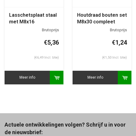
Lasschetsplaat staal
Houtdraad bouten set
met M8x16
M8x30 compleet
bevestigingsset
€5,36
€1,24
(€6,49 Incl. btw)
(€1,50 Incl. btw)
Meer info
Meer info
Actuele ontwikkelingen volgen? Schrijf u in voor
de nieuwsbrief: