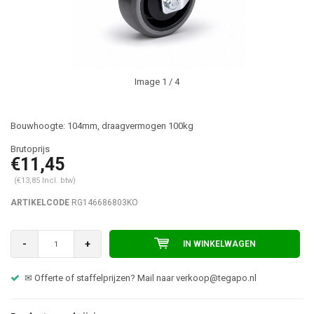
Image
1
/ 4
Bouwhoogte: 104mm, draagvermogen 100kg
€11,45
(€13,85 Incl. btw)
ARTIKELCODE
RG146686803KO
-
+
IN WINKELWAGEN
n? Mail naar
verkoop@tegapo.nl
☎ Advies nodig over het juiste