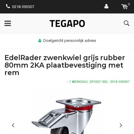
0
0318-590507
Bezorgen op werklocatie mogelijk
EdelRader zwenkwiel grijs rubber
80mm 2KA plaatbevestiging met
rem
-
1 WERKDAG, SPOED? BEL: 0318-590507