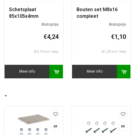
Schetsplaat
Bouten set M8x16
85x105x4mm
compleet
€4,24
€1,10
(€5,13 Incl. btw)
(€1,33 Incl. btw)
Meer info
Meer info
-