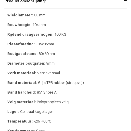
Product omschrijving:
Wieldiameter:
80 mm
Bouwhoogte:
104 mm
Rijdend draagvermogen:
100 KG
Plaatafmeting:
105x85mm
Boutgat afstand:
80x60mm
Diameter boutgaten:
9mm
Vork materiaal:
Verzinkt staal
Band materiaal:
Grijs TPR rubber (streepvrij)
Band hardheid:
85° Shore A
Velg materiaal:
Polypropyleen velg
Lager:
Centraal kogellager
Temperatuur:
-20/ +60°C
Keuringsnorm:
Geen