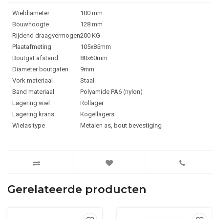
Wieldiameter
100 mm
Bouwhoogte
128 mm
Rijdend draagvermogen
200 KG
Plaatafmeting
105x85mm
Boutgat afstand
80x60mm
Diameter boutgaten
9mm
Vork materiaal
Staal
Band materiaal
Polyamide PA6 (nylon)
Lagering wiel
Rollager
Lagering krans
Kogellagers
Wielas type
Metalen as, bout bevestiging
Gerelateerde producten