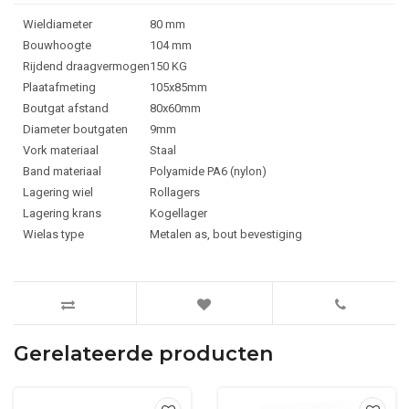
Wieldiameter
80 mm
Bouwhoogte
104 mm
Rijdend draagvermogen
150 KG
Plaatafmeting
105x85mm
Boutgat afstand
80x60mm
Diameter boutgaten
9mm
Vork materiaal
Staal
Band materiaal
Polyamide PA6 (nylon)
Lagering wiel
Rollagers
Lagering krans
Kogellager
Wielas type
Metalen as, bout bevestiging
Gerelateerde producten