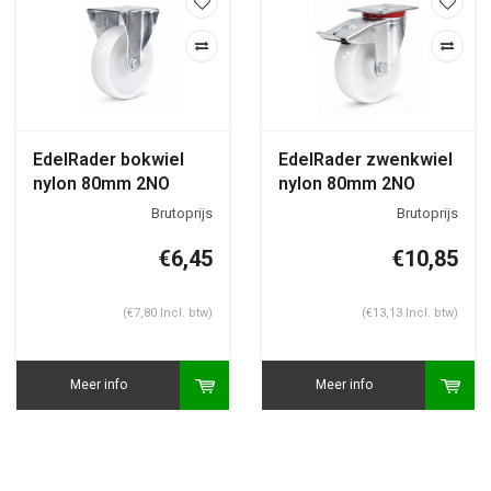
EdelRader bokwiel
EdelRader zwenkwiel
nylon 80mm 2NO
nylon 80mm 2NO
plaat
plaat met rem
€6,45
€10,85
(€7,80 Incl. btw)
(€13,13 Incl. btw)
Meer info
Meer info