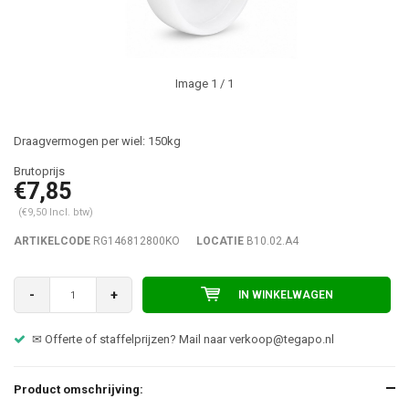
Image
1
/ 1
Draagvermogen per wiel: 150kg
€7,85
(€9,50 Incl. btw)
ARTIKELCODE
RG146812800KO
LOCATIE
B10.02.A4
-
+
IN WINKELWAGEN
✉ Offerte of staffelprijzen? Mail naar
verkoop@tegapo.nl
Product omschrijving: