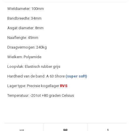
Wieldiameter: 100mm
Bandbreedte: 34mm
Asgat diameter: 8mm
Naaflengte: 45mm
Draagvermogen: 240kg
Wielkern: Polyamide
Loopvlak: Elastisch rubber grijs
Hardheid van de band: A 63 Shore
(super soft)
Lager type: Precisie kogellager
RVS
Temperatuur: -20 tot +80 graden Celsius
UFP100X34 Ø8,3X45 GRIJS ELASTISCH RUBBER