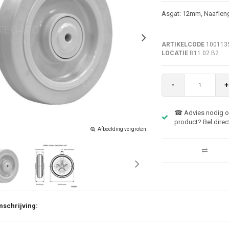
Asgat: 12mm, Naaflen
ARTIKELCODE
100113
LOCATIE
B11.02.B2
-
+
☎ Advies nodig ov
product? Bel direc
Afbeelding vergroten
schrijving: