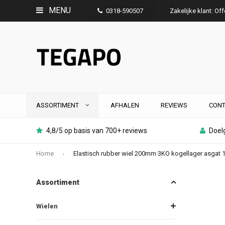
MENU
0318-590507
Zakelijke klant: Of
ASSORTIMENT
AFHALEN
REVIEWS
CONT
4,8/5 op basis van 700+ reviews
Doelg
Home
Elastisch rubber wiel 200mm 3KO kogellager asgat
Assortiment
Wielen