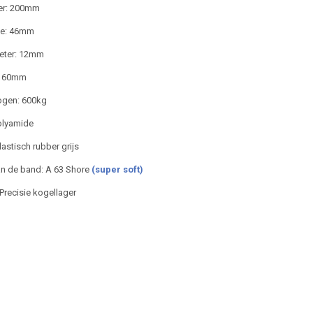
er: 200mm
te: 46mm
eter: 12mm
: 60mm
gen: 600kg
olyamide
astisch rubber grijs
n de band: A 63 Shore
(super soft)
 Precisie kogellager
 Ø12X60