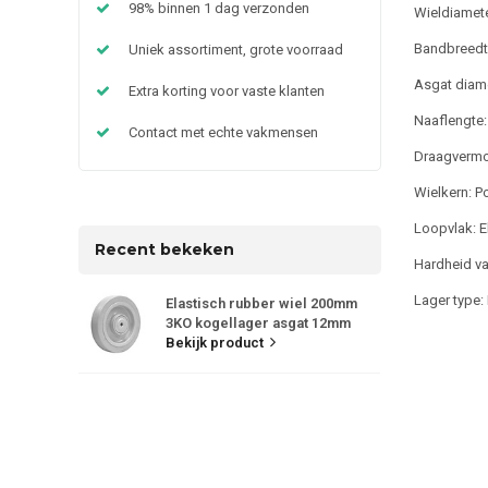
98% binnen 1 dag verzonden
Wieldiamet
Bandbreed
Uniek assortiment, grote voorraad
Asgat diam
Extra korting voor vaste klanten
Naaflengte
Contact met echte vakmensen
Draagvermo
Wielkern: P
Loopvlak: El
Recent bekeken
Hardheid va
Lager type:
Elastisch rubber wiel 200mm
3KO kogellager asgat 12mm
Bekijk product
UFP200X46