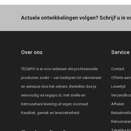
Actuele ontwikkelingen volgen? Schrijf u in v
Over ons
Service
TEGAPO is er voor iedereen die professionele
Contact
producten zoekt – van bedrijven tot vakmensen
Offerte aan
en serieuze doe-het-zelvers. Bestellen doe je
Levertijd
eenvoudig via tegapo.nl, met snelle en
Verzendkos
betrouwbare levering uit eigen voorraad.
Afhalen
Kwaliteit, gemak en leverzekerheid.
Betaalmeth
Retournere
Zakelijke k