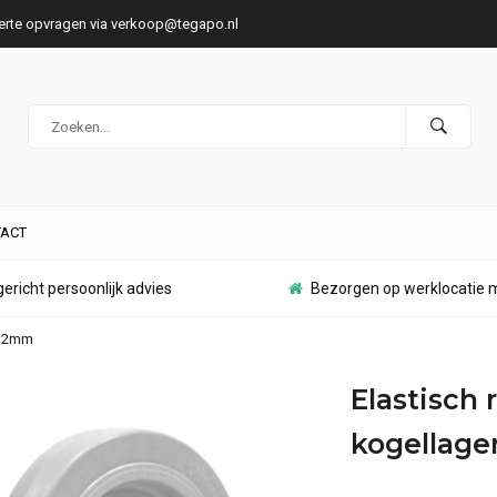
ferte opvragen via
verkoop@tegapo.nl
ACT
ericht persoonlijk advies
Bezorgen op werklocatie m
 12mm
Elastisch
kogellage