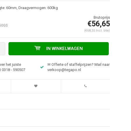
gte: 60mm, Draagvermogen: 600kg
€56,65
50GS
(€68,55 Incl. btw)
IN WINKELWAGEN
er het juiste
✉ Offerte of staffelprijzen? Mail naar
t 0318 - 590507
verkoop@tegapo.nl
Afbeelding vergroten