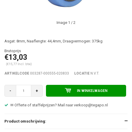
Image
1
/ 2
Asgat: 8mm, Naaflengte: 44,4mm, Draagvermogen: 375kg
€13,03
(€15,77 Incl. btw)
ARTIKELCODE
003287-000555-020833
LOCATIE
N.V.T.
-
+
IN WINKELWAGEN
✉ Offerte of staffelprijzen? Mail naar
verkoop@tegapo.nl
Product omschrijving: