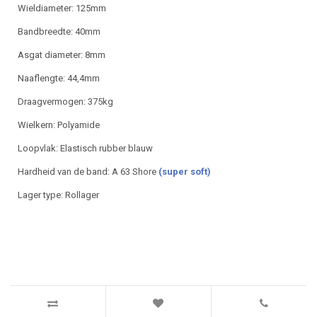
Wieldiameter: 125mm
Bandbreedte: 40mm
Asgat diameter: 8mm
Naaflengte: 44,4mm
Draagvermogen: 375kg
Wielkern: Polyamide
Loopvlak: Elastisch rubber blauw
Hardheid van de band: A 63 Shore
(super soft)
Lager type: Rollager
UFO125X40 Ø 20X44 BLAUW