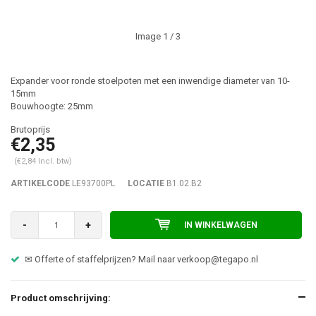
Image
1
/ 3
Expander voor ronde stoelpoten met een inwendige diameter van 10-
15mm
Bouwhoogte: 25mm
€2,35
(€2,84 Incl. btw)
ARTIKELCODE
LE93700PL
LOCATIE
B1.02.B2
-
+
IN WINKELWAGEN
✉ Offerte of staffelprijzen? Mail naar
verkoop@tegapo.nl
Product omschrijving: