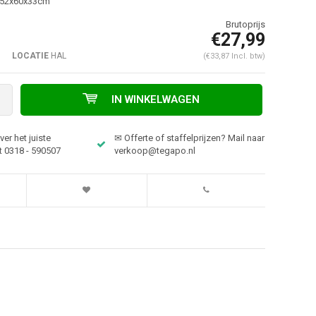
: 52x60x33cm
€27,99
LOCATIE
HAL
(€33,87 Incl. btw)
IN WINKELWAGEN
er het juiste
✉ Offerte of staffelprijzen? Mail naar
t 0318 - 590507
verkoop@tegapo.nl