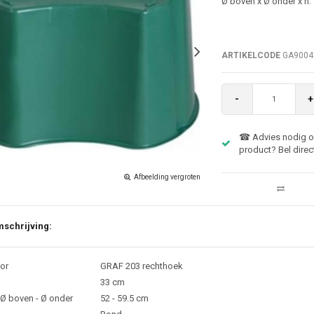
Ø boven x Ø onder x h
ARTIKELCODE
GA9004
-
+
☎ Advies nodig ov
product? Bel direc
Afbeelding vergroten
schrijving:
or
GRAF 203 rechthoek
33 cm
Ø boven - Ø onder
52 - 59.5 cm