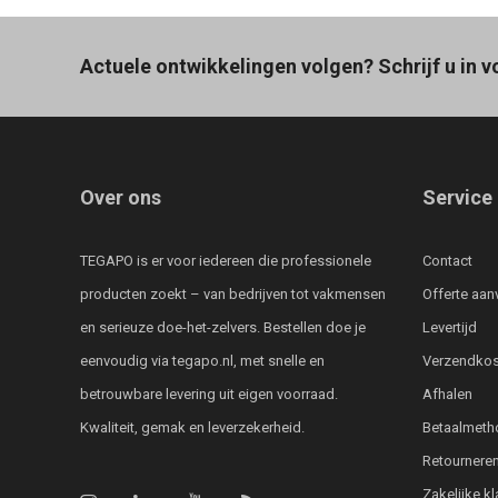
Actuele ontwikkelingen volgen? Schrijf u in v
Over ons
Service
TEGAPO is er voor iedereen die professionele
Contact
producten zoekt – van bedrijven tot vakmensen
Offerte aan
en serieuze doe-het-zelvers. Bestellen doe je
Levertijd
eenvoudig via tegapo.nl, met snelle en
Verzendkos
betrouwbare levering uit eigen voorraad.
Afhalen
Kwaliteit, gemak en leverzekerheid.
Betaalmeth
Retournere
Zakelijke k