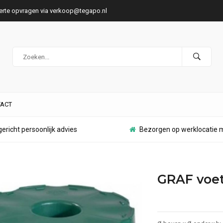
ferte opvragen via
verkoop@tegapo.nl
ACT
ericht persoonlijk advies
Bezorgen op werklocatie m
GRAF voet 