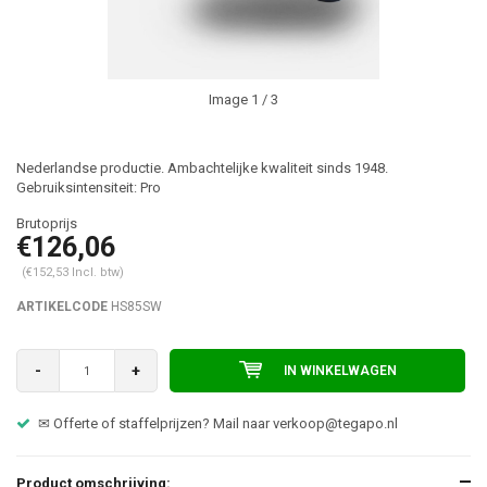
Image
1
/ 3
Nederlandse productie. Ambachtelijke kwaliteit sinds 1948.
Gebruiksintensiteit: Pro
€126,06
(€152,53 Incl. btw)
ARTIKELCODE
HS85SW
-
+
IN WINKELWAGEN
✉ Offerte of staffelprijzen? Mail naar
verkoop@tegapo.nl
Product omschrijving: