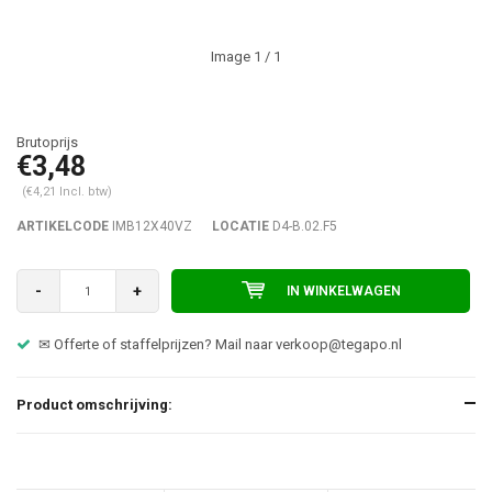
Image
1
/ 1
€3,48
(€4,21 Incl. btw)
ARTIKELCODE
IMB12X40VZ
LOCATIE
D4-B.02.F5
-
+
IN WINKELWAGEN
✉ Offerte of staffelprijzen? Mail naar
verkoop@tegapo.nl
Product omschrijving: