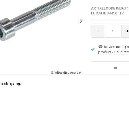
ARTIKELCODE
IMB6X4
LOCATIE
D4-B.01.F2
-
+
☎ Advies nodig ov
product? Bel direc
Afbeelding vergroten
schrijving: