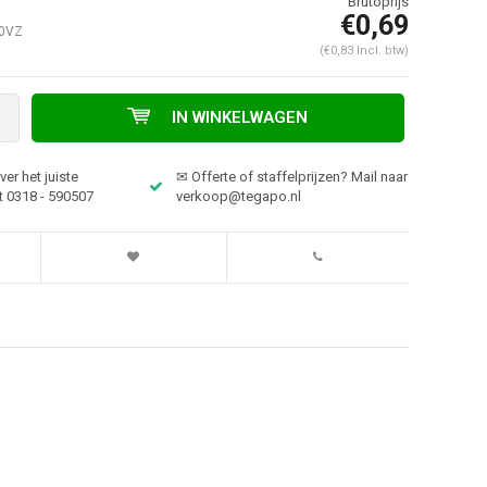
€0,69
0VZ
(€0,83 Incl. btw)
IN WINKELWAGEN
er het juiste
✉ Offerte of staffelprijzen? Mail naar
t 0318 - 590507
verkoop@tegapo.nl