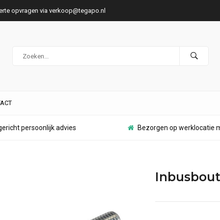
ferte opvragen via
verkoop@tegapo.nl
ACT
ericht persoonlijk advies
Bezorgen op werklocatie m
Inbusbout