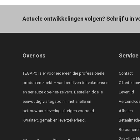
Actuele ontwikkelingen volgen? Schrijf u in v
Over ons
Service
TEGAPO is er voor iedereen die professionele
Contact
producten zoekt – van bedrijven tot vakmensen
Offerte aan
en serieuze doe-het-zelvers. Bestellen doe je
Levertijd
eenvoudig via tegapo.nl, met snelle en
Verzendkos
betrouwbare levering uit eigen voorraad.
Afhalen
Kwaliteit, gemak en leverzekerheid.
Betaalmeth
Retournere
Zakelijke k