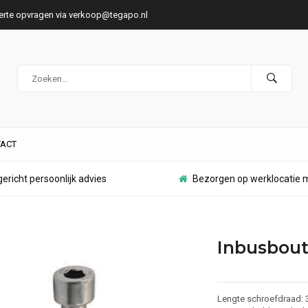
ferte opvragen via
verkoop@tegapo.nl
ACT
ericht persoonlijk advies
Bezorgen op werklocatie m
Inbusbou
Lengte schroefdraad: