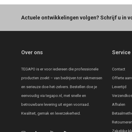
Actuele ontwikkelingen volgen? Schrijf u in v
Over ons
Service
TEGAPO is er voor iedereen die professionele
Contact
producten zoekt – van bedrijven tot vakmensen
Offerte aan
en serieuze doe-het-zelvers. Bestellen doe je
Levertijd
eenvoudig via tegapo.nl, met snelle en
Verzendkos
betrouwbare levering uit eigen voorraad.
Afhalen
Kwaliteit, gemak en leverzekerheid.
Betaalmeth
Retournere
Zakelijke k