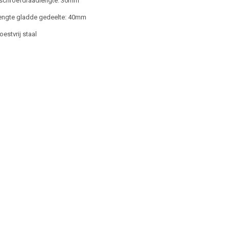
 schroefdraadlengte: 30mm
lengte gladde gedeelte: 40mm
oestvrij staal