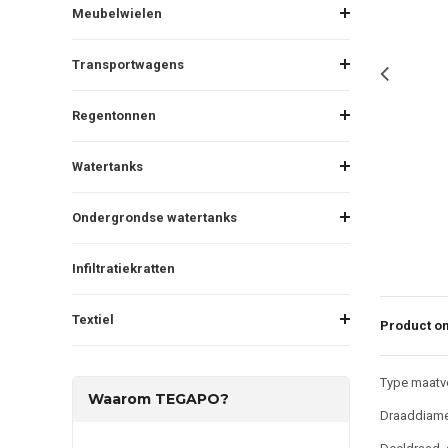
Meubelwielen
Transportwagens
Regentonnen
Watertanks
Ondergrondse watertanks
Infiltratiekratten
Textiel
Product om
Type maatvo
Waarom TEGAPO?
Draaddiame