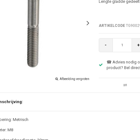
Lengte gladde gedeel
ARTIKELCODE
TG9002
-
+
☎ Advies nodig ov
product? Bel direc
Afbeelding vergroten
schrijving:
ering: Metrisch
ter: M8