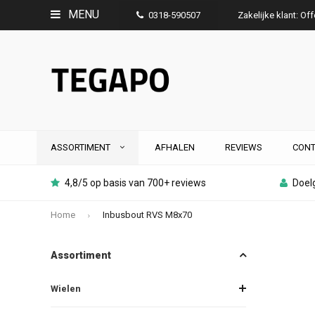
MENU
0318-590507
Zakelijke klant: Of
ASSORTIMENT
AFHALEN
REVIEWS
CONT
4,8/5 op basis van 700+ reviews
Doelg
Home
Inbusbout RVS M8x70
Assortiment
Wielen