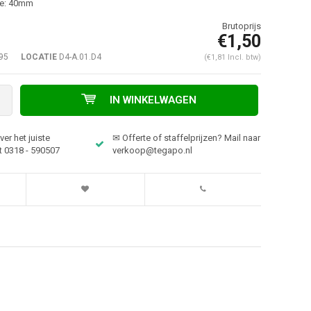
te: 40mm
€1,50
95
LOCATIE
D4-A.01.D4
(€1,81 Incl. btw)
IN WINKELWAGEN
er het juiste
✉ Offerte of staffelprijzen? Mail naar
t 0318 - 590507
verkoop@tegapo.nl