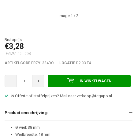
Image
1
/ 2
€3,28
(€3,97 Incl. btw)
ARTIKELCODE
ER791334DO
LOCATIE
D2.03.F4
-
+
IN WINKELWAGEN
erte of staffelprijzen? Mail naar
verkoop@tegapo.nl
☎ Advies 
Product omschrijving:
Ø wiel: 38 mm
Wielbreedte: 18 mm