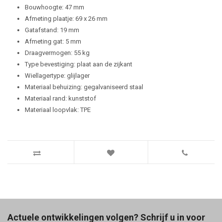
Bouwhoogte: 47 mm
Afmeting plaatje: 69 x 26 mm
Gatafstand: 19 mm
Afmeting gat: 5 mm
Draagvermogen: 55 kg
Type bevestiging: plaat aan de zijkant
Wiellagertype: glijlager
Materiaal behuizing: gegalvaniseerd staal
Materiaal rand: kunststof
Materiaal loopvlak: TPE
Actuele ontwikkelingen volgen? Schrijf u in voor