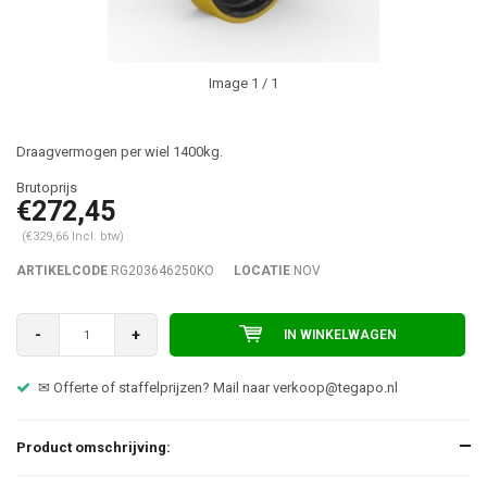
Image
1
/ 1
Draagvermogen per wiel 1400kg.
€272,45
(€329,66 Incl. btw)
ARTIKELCODE
RG203646250KO
LOCATIE
NOV
-
+
IN WINKELWAGEN
✉ Offerte of staffelprijzen? Mail naar
verkoop@tegapo.nl
Product omschrijving: