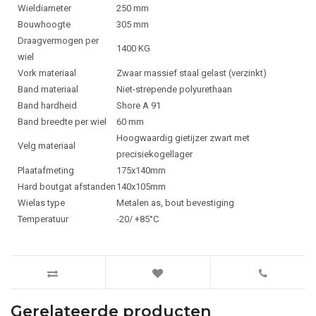
Wieldiameter
250 mm
Bouwhoogte
305 mm
Draagvermogen per
1400 KG
wiel
Vork materiaal
Zwaar massief staal gelast (verzinkt)
Band materiaal
Niet-strepende polyurethaan
Band hardheid
Shore A 91
Band breedte per wiel
60 mm
Hoogwaardig gietijzer zwart met
Velg materiaal
precisiekogellager
Plaatafmeting
175x140mm
Hard boutgat afstanden
140x105mm
Wielas type
Metalen as, bout bevestiging
Temperatuur
-20/ +85°C
Gerelateerde producten