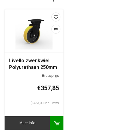
Livello zwenkwiel
Polyurethaan 250mm
enkel 6GO
€357,85
(€433,00 Incl. btw)
Meer info