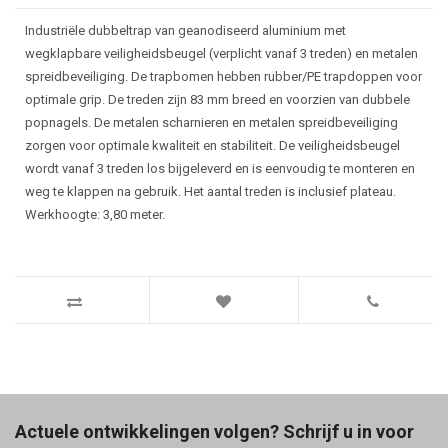
Industriële dubbeltrap van geanodiseerd aluminium met
wegklapbare veiligheidsbeugel (verplicht vanaf 3 treden) en metalen
spreidbeveiliging. De trapbomen hebben rubber/PE trapdoppen voor
optimale grip. De treden zijn 83 mm breed en voorzien van dubbele
popnagels. De metalen scharnieren en metalen spreidbeveiliging
zorgen voor optimale kwaliteit en stabiliteit. De veiligheidsbeugel
wordt vanaf 3 treden los bijgeleverd en is eenvoudig te monteren en
weg te klappen na gebruik. Het aantal treden is inclusief plateau.
Werkhoogte: 3,80 meter.
Actuele ontwikkelingen volgen? Schrijf u in voor