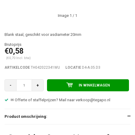
Image
1
/ 1
Blank staal, geschikt voor asdiameter 20mm
€0,58
(€0,70 Incl. btw)
ARTIKELCODE
TH042022341WU
LOCATIE
D4-A.05.D3
-
+
IN WINKELWAGEN
✉ Offerte of staffelprijzen? Mail naar
verkoop@tegapo.nl
Product omschrijving: