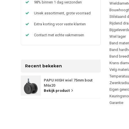
98% binnen 1 dag verzonden
Wieldiamet
Bouwhoogt
Uniek assortiment, grote voorraad
Stilstaand
Rijdend dr
Extra korting voor vaste klanten
Bijgeleverd
Contact met echte vakmensen
Wiel lager
Band materi
Band hardh
Band breed
Krans diame
Recent bekeken
Velg materi
Temperatuu
PAPU HIGH wiel 75mm bout
Zwenkradiu
M6x20
Eigen gewi
Bekijk product
Keuringsno
Garantie