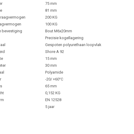
er
75 mm
e
81 mm
 draagvermogen
200 KG
aagvermogen
100 KG
e bevestiging
Bout M6x20mm
Precisie kogellagering
aal
Gespoten polyurethaan loopvlak
eid
Shore A 92
te
15 mm
ter
30 mm
aal
Polyamide
r
-20/ +60°C
s
65 mm
cht
0,152 KG
rm
EN 12528
5 jaar