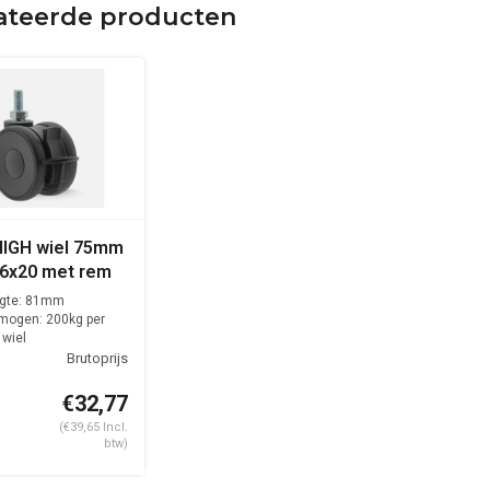
ateerde producten
IGH wiel 75mm
6x20 met rem
gte: 81mm
mogen: 200kg per
wiel
€32,77
(€39,65 Incl.
btw)