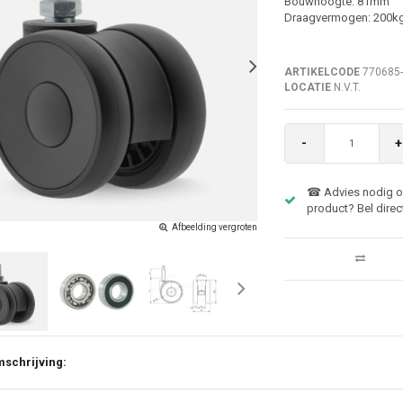
Bouwhoogte: 81mm
Draagvermogen: 200kg
ARTIKELCODE
770685
LOCATIE
N.V.T.
-
+
☎ Advies nodig ov
product? Bel direc
Afbeelding vergroten
schrijving: