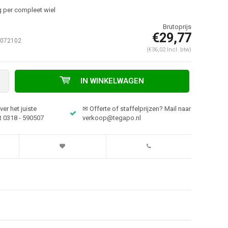
 per compleet wiel
€29,77
-072102
(€36,02 Incl. btw)
IN WINKELWAGEN
er het juiste
✉ Offerte of staffelprijzen? Mail naar
t 0318 - 590507
verkoop@tegapo.nl
Afbeelding vergroten