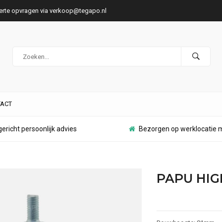
ferte opvragen via
verkoop@tegapo.nl
ACT
ericht persoonlijk advies
Bezorgen op werklocatie m
PAPU HIG