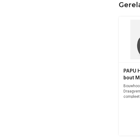
Gerel
PAPU H
bout M
Bouwhoo
Draagver
compleet 