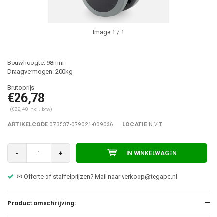
Image
1
/ 1
Bouwhoogte: 98mm
Draagvermogen: 200kg
€26,78
(€32,40 Incl. btw)
ARTIKELCODE
073537-079021-009036
LOCATIE
N.V.T.
-
+
IN WINKELWAGEN
✉ Offerte of staffelprijzen? Mail naar
verkoop@tegapo.nl
Product omschrijving: