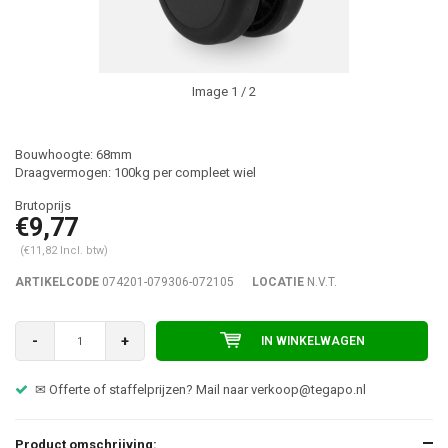
Image
1
/ 2
Bouwhoogte: 68mm
Draagvermogen: 100kg per compleet wiel
€9,77
(€11,82 Incl. btw)
ARTIKELCODE
074201-079306-072105
LOCATIE
N.V.T.
-
+
IN WINKELWAGEN
✉ Offerte of staffelprijzen? Mail naar
verkoop@tegapo.nl
Product omschrijving: