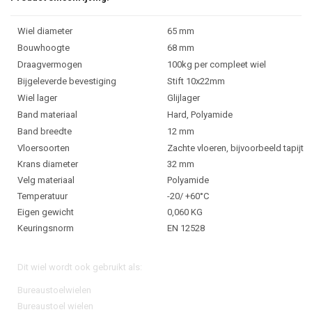
Wiel diameter
65 mm
Bouwhoogte
68 mm
Draagvermogen
100kg per compleet wiel
Bijgeleverde bevestiging
Stift 10x22mm
Wiel lager
Glijlager
Band materiaal
Hard, Polyamide
Band breedte
12 mm
Vloersoorten
Zachte vloeren, bijvoorbeeld tapijt
Krans diameter
32 mm
Velg materiaal
Polyamide
Temperatuur
-20/ +60°C
Eigen gewicht
0,060 KG
Keuringsnorm
EN 12528
Dit wiel wordt ook gebruikt als:
Bureaustoelwielen
Bureaustoel wielen