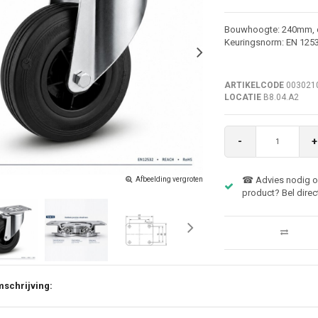
Bouwhoogte: 240mm, 
Keuringsnorm: EN 125
ARTIKELCODE
003021
LOCATIE
B8.04.A2
-
+
☎ Advies nodig ov
Afbeelding vergroten
product? Bel direc
schrijving: