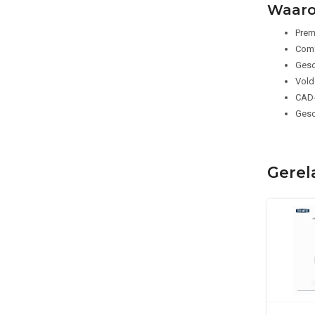
Waaro
Prem
Comf
Gesc
Vold
CAD-
Gesc
Gerel