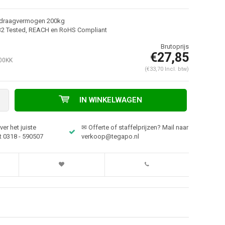
draagvermogen 200kg
32 Tested, REACH en RoHS Compliant
€27,85
00KK
(€33,70 Incl. btw)
IN WINKELWAGEN
er het juiste
✉ Offerte of staffelprijzen? Mail naar
Afbeelding vergroten
t 0318 - 590507
verkoop@tegapo.nl