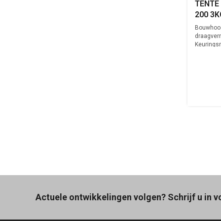
TENTE 
200 3K
Bouwhoo
draagver
Keuringsn
Actuele ontwikkelingen volgen? Schrijf u in v