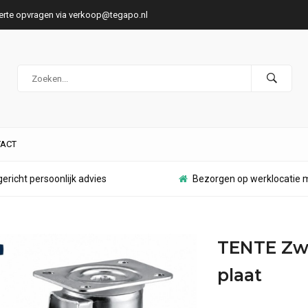
ferte opvragen via
verkoop@tegapo.nl
ACT
ericht persoonlijk advies
Bezorgen op werklocatie m
TENTE Zw
plaat