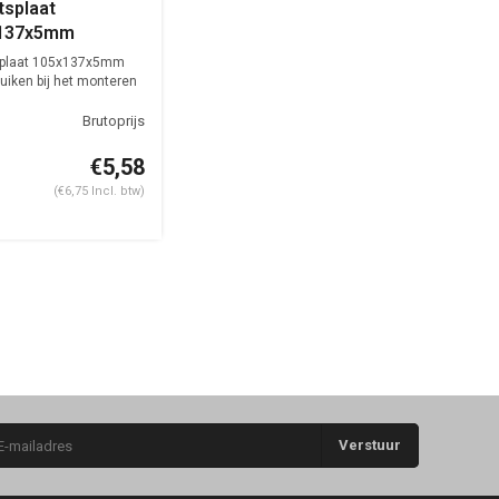
tsplaat
137x5mm
plaat 105x137x5mm
uiken bij het monteren
€5,58
(€6,75 Incl. btw)
Verstuur