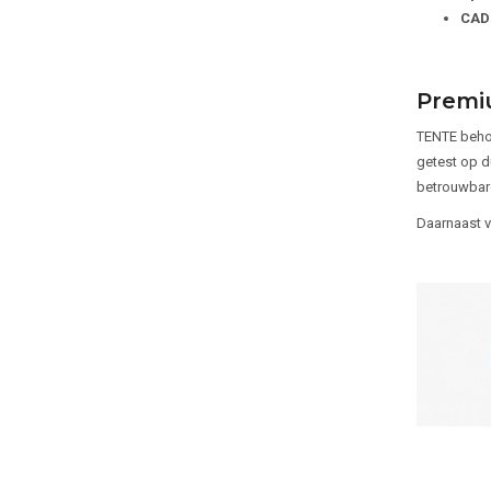
CAD
Premiu
TENTE behoo
getest op d
betrouwbare 
Daarnaast v