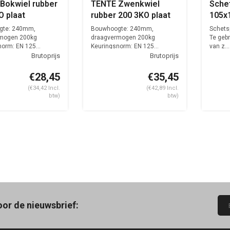
Bokwiel rubber
TENTE Zwenkwiel
Sche
O plaat
rubber 200 3KO plaat
105x
met rem
gte: 240mm,
Bouwhoogte: 240mm,
Schets
mogen 200kg
draagvermogen 200kg
Te gebr
orm: EN 125...
Keuringsnorm: EN 125...
van z...
€28,45
€35,45
(€34,42 Incl.
(€42,89 Incl.
btw)
btw)
oor de nieuwsbrief: