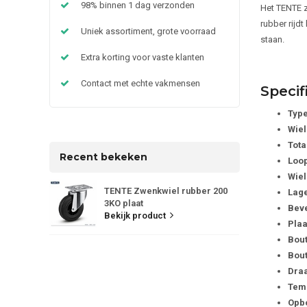
98% binnen 1 dag verzonden
Het TENTE z
rubber rijd
Uniek assortiment, grote voorraad
staan.
Extra korting voor vaste klanten
Contact met echte vakmensen
Specif
Type
Wiel
Tota
Recent bekeken
Loop
Wiel
TENTE Zwenkwiel rubber 200
Lage
3KO plaat
Beve
Bekijk product
Plaa
Bout
Bout
Dra
Temp
Opb