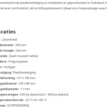
wenkwiel met plaatbevestiging is ontwikkeld en geproduceerd in Duitsland v
t het wiel comfortabel, stil en trillingsdempend. Ideaal voor toepassingen waa
icaties
:
Zwenkwiel
diameter:
200 mm
le hoogte:
240 mm
vlak:
Zwart massief rubber
kern:
Polypropyleen
r:
Rollager
stiging:
Plaatbevestiging
tafmeting:
137 x 105 mm
gatafstand:
105 x 80 mm
gatdiameter:
11 mm
agvermogen:
200 kg dynamisch / 400 kg statisch
eratuurbereik:
-20 °C tot +60 °C
ouw:
3370PVR200P63