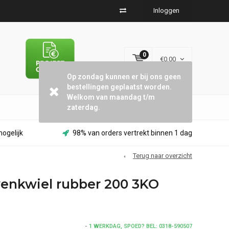
Inloggen
Op zondag kunnen er bij ons geen
bestellingen geplaatst worden.
Welkom van maandag t/m
zaterdag.
0
€0,00
ogelijk
98% van orders vertrekt binnen 1 dag
Terug naar overzicht
enkwiel rubber 200 3KO
-
1 WERKDAG, SPOED? BEL: 0318-590507