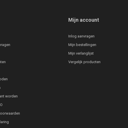
Mijn account
Inlog aanvragen
vragen
Mijn bestellingen
Mijn verlanglijst
ten
Vergelijk producten
oden
n
lant worden
PO
voorwaarden
laring