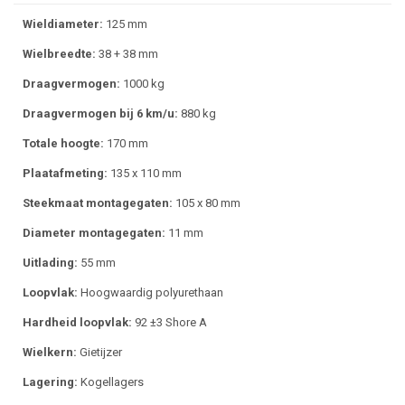
Wieldiameter:
125 mm
Wielbreedte:
38 + 38 mm
Draagvermogen:
1000 kg
Draagvermogen bij 6 km/u:
880 kg
Totale hoogte:
170 mm
Plaatafmeting:
135 x 110 mm
Steekmaat montagegaten:
105 x 80 mm
Diameter montagegaten:
11 mm
Uitlading:
55 mm
Loopvlak:
Hoogwaardig polyurethaan
Hardheid loopvlak:
92 ±3 Shore A
Wielkern:
Gietijzer
Lagering:
Kogellagers