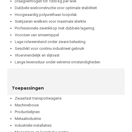
Draagvermogen tot 1000 kg per wiel
Dubbele wielconstructie voor optimale stabiliteit
Hoogwaardig polyurethaan loopvlak
Gietijzeren wielkern voor maximale sterkte
Professionele zwenkkop met dubbele lagering
Voorzien van smeernippel
Lage rolweerstand onder zware belasting
Geschikt voor continu industrieel gebruik
Vloervriendelijk en slijtvast
Lange levensduur onder extreme omstandigheden
Toepassingen
Zwaarlast transportwagens
Machinebouw
Productielijnen
Metaalindustrie
Industriële installaties