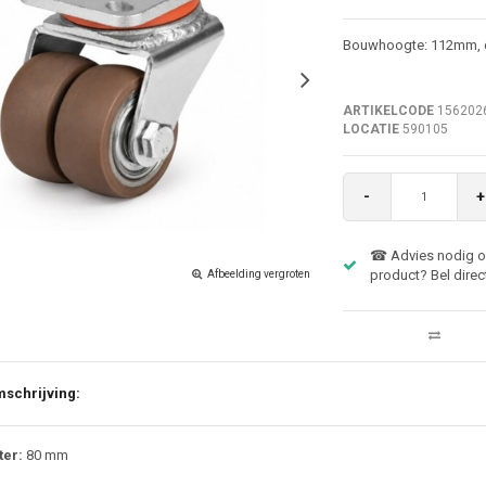
Bouwhoogte: 112mm, 
ARTIKELCODE
156202
LOCATIE
590105
-
+
☎ Advies nodig ov
product? Bel direc
Afbeelding vergroten
schrijving:
er:
80 mm