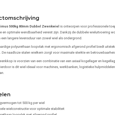
ctomschrijving
imus 500kg 80mm Dubbel Zwenkwiel
is ontworpen voor professionele to
en optimale wendbaarheid vereist zijn. Dankzij de dubbele wieluitvoering word
en een langere levensduur van zowel wiel als ondergrond.
rdige polyurethaan loopvlak met ergonomisch afgerond profiel biedt uitstek
d. De naadloze stalen wielkern zorgt voor maximale sterkte en betrouwbaarheid 
enkkop is voorzien van een combinatie van een axiaal kogellager en kegellage
Hierdoor is dit wiel ideaal voor machines, werkbanken, logistieke hulpmiddele
an.
elen
gvermogen tot 500 kg per wiel
le wielconstructie voor optimale stabiliteit
urethaan loopvlak met afgerond profiel