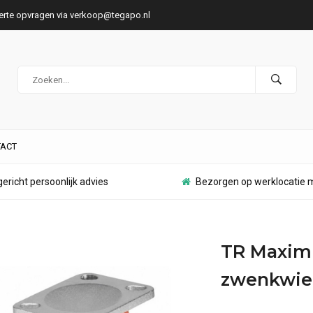
ferte opvragen via
verkoop@tegapo.nl
ACT
ericht persoonlijk advies
Bezorgen op werklocatie m
TR Maxim
zwenkwie