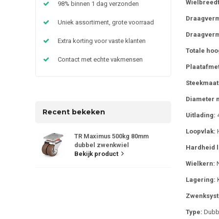
Wielbreedt
98% binnen 1 dag verzonden
Draagver
Uniek assortiment, grote voorraad
Draagverm
Extra korting voor vaste klanten
Totale hoo
Contact met echte vakmensen
Plaatafmet
Steekmaat
Diameter 
Recent bekeken
Uitlading:
Loopvlak:
H
TR Maximus 500kg 80mm
dubbel zwenkwiel
Hardheid l
Bekijk product
Wielkern:
N
Lagering:
K
Zwenksys
Type:
Dubbe