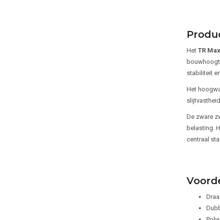
Produ
Het
TR Max
bouwhoogte 
stabiliteit 
Het hoogwaa
slijtvasthei
De zware zw
belasting. 
centraal sta
Voord
Draa
Dubbe
Poly