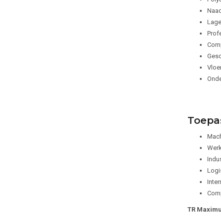
Naad
Lage
Prof
Comp
Gesch
Vloer
Onde
Toepa
Mac
Werk
Indu
Logi
Inte
Comp
TR Maximus