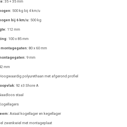
e:
35 + 35 mm
mogen:
500 kg bij 4 km/u
ogen bij 6 km/u:
500 kg
gte:
112 mm
ing:
100 x 85 mm
 montagegaten:
80 x 60 mm
montagegaten:
9 mm
42 mm
oogwaardig polyurethaan met afgerond profiel
oopvlak:
92 ±3 Shore A
aadloos staal
ogellagers
teem:
Axiaal kogellager en kegellager
l zwenkwiel met montageplaat