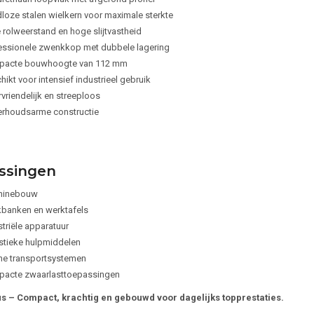
loze stalen wielkern voor maximale sterkte
 rolweerstand en hoge slijtvastheid
essionele zwenkkop met dubbele lagering
acte bouwhoogte van 112 mm
ikt voor intensief industrieel gebruik
vriendelijk en streeploos
rhoudsarme constructie
ssingen
hinebouw
banken en werktafels
striële apparatuur
stieke hulpmiddelen
rne transportsystemen
acte zwaarlasttoepassingen
 – Compact, krachtig en gebouwd voor dagelijks topprestaties.