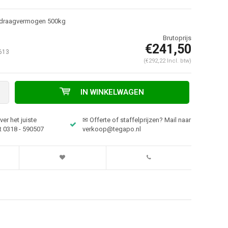
draagvermogen 500kg
€241,50
613
(€292,22 Incl. btw)
IN WINKELWAGEN
er het juiste
✉ Offerte of staffelprijzen? Mail naar
t 0318 - 590507
verkoop@tegapo.nl