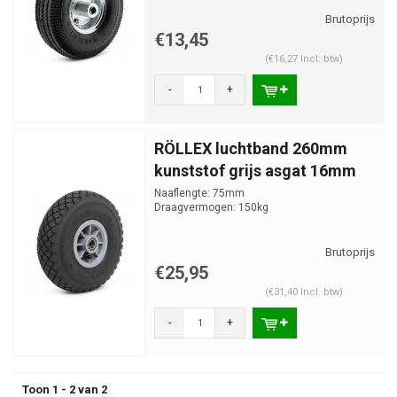
€13,45
(€16,27 Incl. btw)
-
+
RÖLLEX luchtband 260mm
kunststof grijs asgat 16mm
Naaflengte: 75mm
Draagvermogen: 150kg
€25,95
(€31,40 Incl. btw)
-
+
Toon 1 - 2 van 2