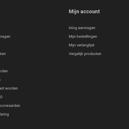
Mijn account
Inlog aanvragen
vragen
Mijn bestellingen
Mijn verlanglijst
ten
Vergelijk producten
oden
n
lant worden
PO
voorwaarden
laring