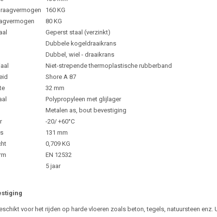
 draagvermogen
160 KG
aagvermogen
80 KG
aal
Geperst staal (verzinkt)
Dubbele kogeldraaikrans
Dubbel, wiel - draaikrans
aal
Niet-strepende thermoplastische rubberband
eid
Shore A 87
te
32 mm
aal
Polypropyleen met glijlager
Metalen as, bout bevestiging
r
-20/ +60°C
s
131 mm
cht
0,709 KG
rm
EN 12532
5 jaar
estiging
geschikt voor het rijden op harde vloeren zoals beton, tegels, natuursteen enz.