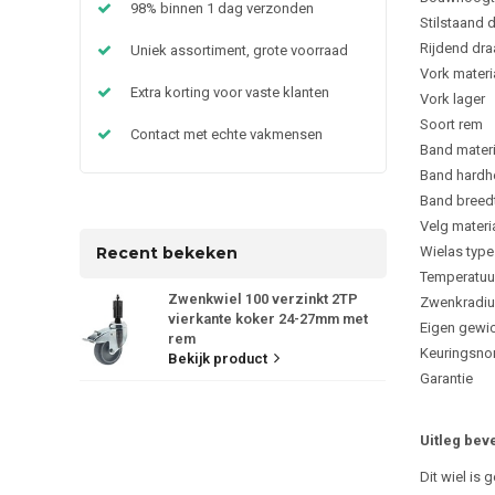
98% binnen 1 dag verzonden
Stilstaand
Rijdend dr
Uniek assortiment, grote voorraad
Vork materi
Extra korting voor vaste klanten
Vork lager
Soort rem
Contact met echte vakmensen
Band materi
Band hardh
Band breed
Velg materi
Recent bekeken
Wielas type
Temperatuu
Zwenkwiel 100 verzinkt 2TP
Zwenkradiu
vierkante koker 24-27mm met
Eigen gewi
rem
Keuringsno
Bekijk product
Garantie
Uitleg bev
Dit wiel is 