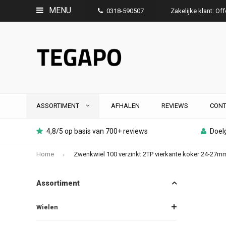
MENU
0318-590507
Zakelijke klant: Of
ASSORTIMENT
AFHALEN
REVIEWS
CONT
4,8/5 op basis van 700+ reviews
Doelg
Home
Zwenkwiel 100 verzinkt 2TP vierkante koker 24-27m
Assortiment
Wielen