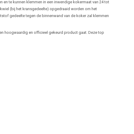
gen en te kunnen klemmen in een inwendige kokermaat van 24 tot
kwiel (bij het kransgedeelte) opgedraaid worden om het
nststof gedeelte tegen de binnenwand van de koker zal klemmen
en hoogwaardig en officieel gekeurd product gaat. Deze top