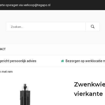
ferte opvragen via
verkoop@tegapo.nl
ACT
ericht persoonlijk advies
Bezorgen op werklocatie m
m met rem
Zwenkwiel
vierkante