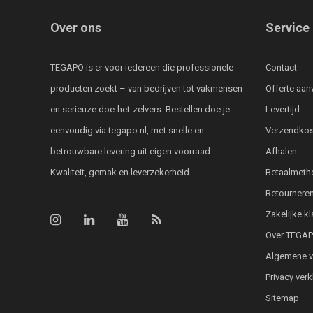
Over ons
Service
TEGAPO is er voor iedereen die professionele
Contact
producten zoekt – van bedrijven tot vakmensen
Offerte aan
en serieuze doe-het-zelvers. Bestellen doe je
Levertijd
eenvoudig via tegapo.nl, met snelle en
Verzendkos
betrouwbare levering uit eigen voorraad.
Afhalen
Kwaliteit, gemak en leverzekerheid.
Betaalmeth
Retournere
Zakelijke k
Over TEGA
Algemene 
Privacy verk
Sitemap