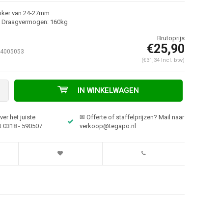
koker van 24-27mm
 Draagvermogen: 160kg
€25,90
-4005053
(€31,34 Incl. btw)
IN WINKELWAGEN
er het juiste
✉ Offerte of staffelprijzen? Mail naar
t 0318 - 590507
verkoop@tegapo.nl