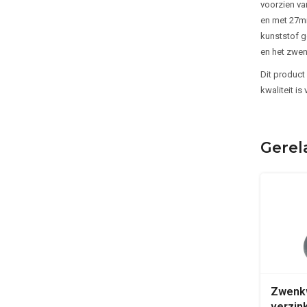
voorzien va
en met 27mm
kunststof g
en het zwen
Dit product
kwaliteit is
Gerel
Zwenkw
verzin