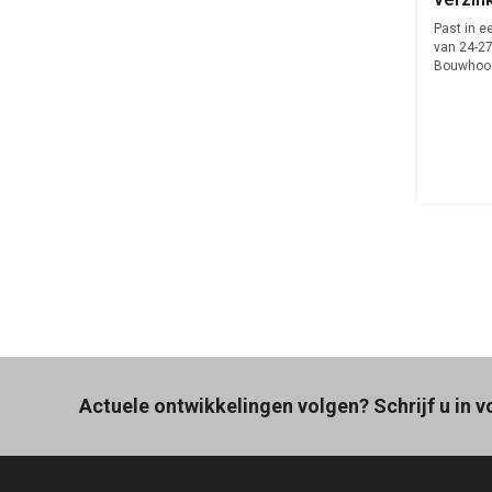
vierka
Past in e
27mm
van 24-
Bouwhoog
Actuele ontwikkelingen volgen? Schrijf u in v