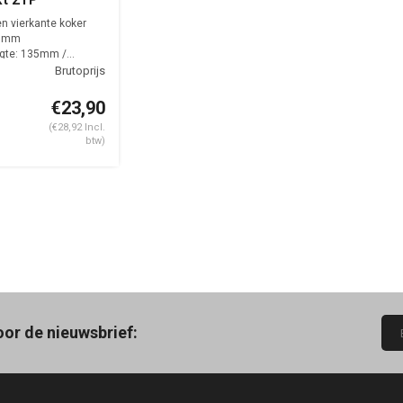
nte koker 24-
en vierkante koker
27mm
te: 135mm /...
€23,90
(€28,92 Incl.
btw)
oor de nieuwsbrief: