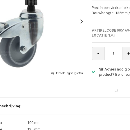
Past in een vierkante 
Bouwhoogte: 135mm /
ARTIKELCODE
005169
LOCATIE
N.V.T.
-
+
☎ Advies nodig ov
Afbeelding vergroten
product? Bel direc
schrijving:
er
100 mm
e
135 mm