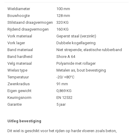
Wieldiameter
100 mm
Bouwhoogte
128 mm
Stilstaand draagvermogen
320 KG
Rijdend draagvermogen
160 KG
Vork materiaal
Geperst staal (verzinkt)
Vork lager
Dubbele kogellagering
Band materiaal
Niet strepende, elastische rubberband
Band hardheid
Shore A 64
Velg materiaal
Polyamide met rollager
Wielas type
Metalen as, bout bevestiging
Temperatuur
-20/ +80°C
Zwenkradius
91 mm
Eigen gewicht
0,869 KG
Keuringsnorm
EN 12532
Garantie
5 jaar
Uitleg bevestiging
Dit wiel is geschikt voor het rijden op harde vloeren zoals beton,