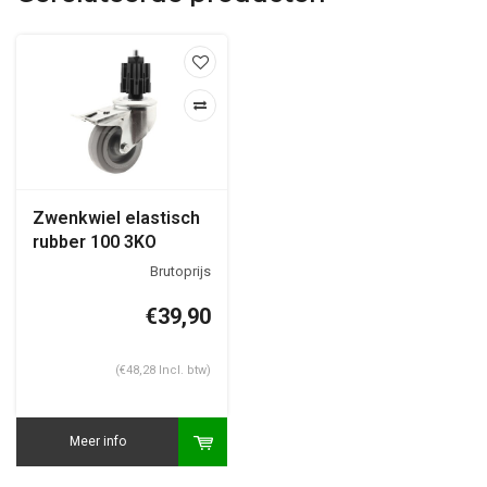
Zwenkwiel elastisch
rubber 100 3KO
vierkante koker 36-
40mm met rem
€39,90
(€48,28 Incl. btw)
Meer info