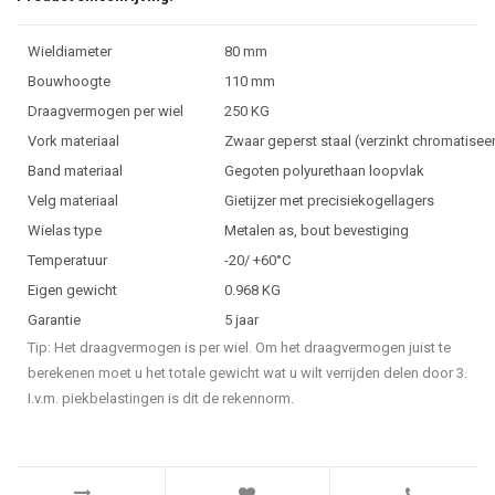
Wieldiameter
80 mm
Bouwhoogte
110 mm
Draagvermogen per wiel
250 KG
Vork materiaal
Zwaar geperst staal (verzinkt chromatisee
Band materiaal
Gegoten polyurethaan loopvlak
Velg materiaal
Gietijzer met precisiekogellagers
Wielas type
Metalen as, bout bevestiging
Temperatuur
-20/ +60°C
Eigen gewicht
0.968 KG
Garantie
5 jaar
Tip: Het draagvermogen is per wiel. Om het draagvermogen juist te
berekenen moet u het totale gewicht wat u wilt verrijden delen door 3.
I.v.m. piekbelastingen is dit de rekennorm.