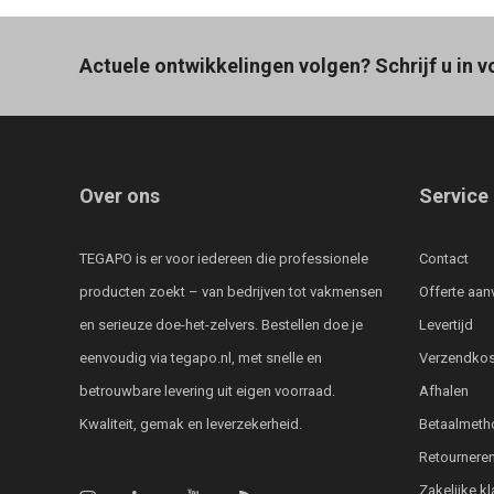
Actuele ontwikkelingen volgen? Schrijf u in v
Over ons
Service
TEGAPO is er voor iedereen die professionele
Contact
producten zoekt – van bedrijven tot vakmensen
Offerte aan
en serieuze doe-het-zelvers. Bestellen doe je
Levertijd
eenvoudig via tegapo.nl, met snelle en
Verzendkos
betrouwbare levering uit eigen voorraad.
Afhalen
Kwaliteit, gemak en leverzekerheid.
Betaalmeth
Retournere
Zakelijke k