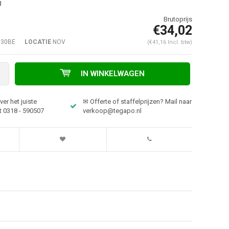
g
€34,02
030BE
LOCATIE
NOV
(€41,16 Incl. btw)
IN WINKELWAGEN
er het juiste
✉ Offerte of staffelprijzen? Mail naar
t 0318 - 590507
verkoop@tegapo.nl
Afbeelding vergroten