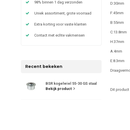
98% binnen 1 dag verzonden
D:30mm
F:45mm
Uniek assortiment, grote voorraad
B:55mm
Extra korting voor vaste klanten
C:13.8mm
Contact met echte vakmensen
H:37mm
A:4mm
E:8.3mm
Recent bekeken
Draagverm
BSR kogelwiel 55-30 GS staal
Bekijk product
Dit product 