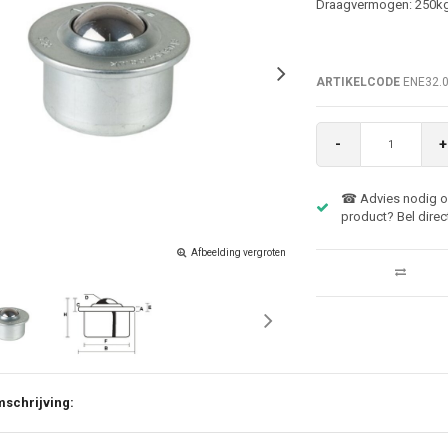
Draagvermogen: 250k
ARTIKELCODE
ENE32.
-
+
☎ Advies nodig ov
product? Bel direc
Afbeelding vergroten
schrijving: