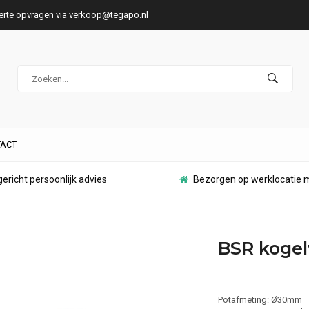
ferte opvragen via
verkoop@tegapo.nl
ACT
ericht persoonlijk advies
Bezorgen op werklocatie m
BSR kogel
Potafmeting: Ø30mm