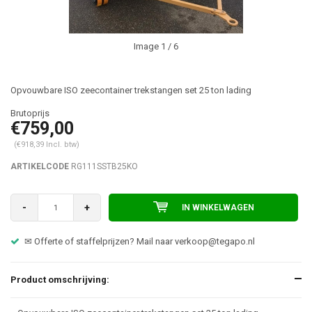
Image
1
/ 6
Opvouwbare ISO zeecontainer trekstangen set 25 ton lading
€759,00
(€918,39 Incl. btw)
ARTIKELCODE
RG111SSTB25KO
-
+
IN WINKELWAGEN
✉ Offerte of staffelprijzen? Mail naar
verkoop@tegapo.nl
Product omschrijving: