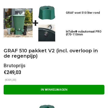
GRAF voet 510 liter rond
+
InTube® vulautomaat PRO
Ø70-110mm
GRAF 510 pakket V2 (incl. overloop in
de regenpijp)
€249,03
(€301,33)
IN WINKELWAGEN