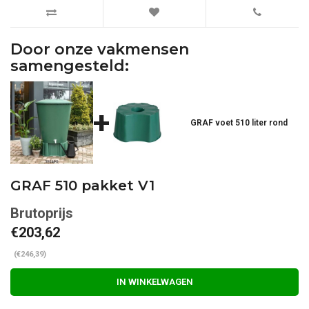
Door onze vakmensen
samengesteld:
+
GRAF voet 510 liter rond
GRAF 510 pakket V1
€203,62
(€246,39)
IN WINKELWAGEN