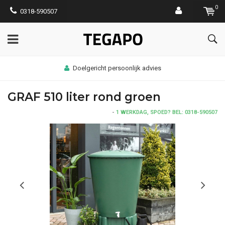
0
0318-590507
Doelgericht persoonlijk advies
GRAF 510 liter rond groen
-
1 WERKDAG, SPOED? BEL: 0318-590507