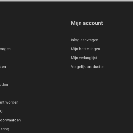
Mijn account
Inlog aanvragen
vragen
Mijn bestellingen
Mijn verlanglijst
ten
Vergelijk producten
oden
n
lant worden
PO
voorwaarden
laring