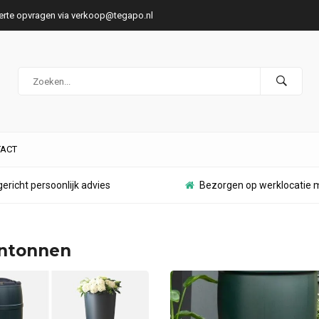
ferte opvragen via
verkoop@tegapo.nl
ACT
ericht persoonlijk advies
Bezorgen op werklocatie m
ntonnen