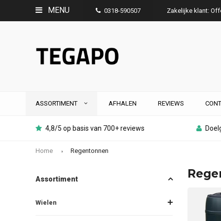
MENU
0318-590507
Zakelijke klant: Of
ASSORTIMENT
AFHALEN
REVIEWS
CONT
4,8/5 op basis van 700+ reviews
Doelg
Home
Regentonnen
Rege
Assortiment
Wielen