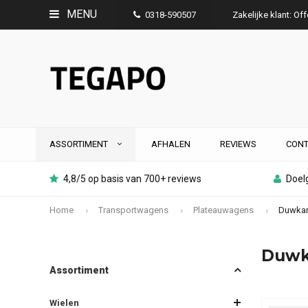
MENU
0318-590507
Zakelijke klant: Of
ASSORTIMENT
AFHALEN
REVIEWS
CONT
4,8/5 op basis van 700+ reviews
Doelg
Home
Transportwagens
Plateauwagens
Duwkar
Duwk
Assortiment
Wielen