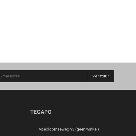
Verstuur
TEGAPO
Apeldoornseweg 93 (geen winkel)