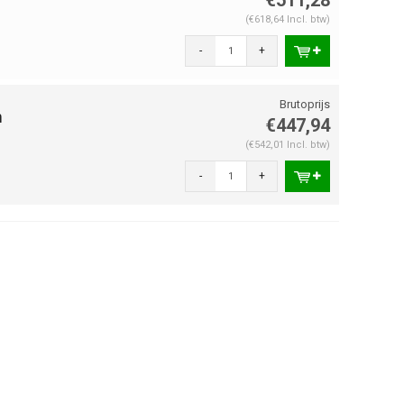
(€618,64 Incl. btw)
-
+
m
€447,94
(€542,01 Incl. btw)
-
+