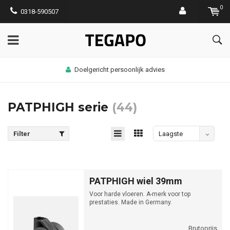
0
0318-590507
Doelgericht persoonlijk advies
PATPHIGH serie
(44)
Filter
Laagste
prijs
PATPHIGH wiel 39mm
Voor harde vloeren. A-merk voor top
prestaties. Made in Germany.