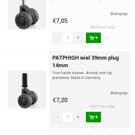
€7,05
(€8,53 Incl. btw)
-
+
PATPHIGH wiel 39mm plug
14mm
Voor harde vloeren. A-merk voor top
prestaties. Made in Germany.
€7,20
(€8,71 Incl. btw)
-
+