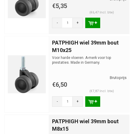
€5,35
(€6,47 Incl. btw)
-
+
PATPHIGH wiel 39mm bout
M10x25
Voor harde vloeren. A-merk voor top
prestaties. Made in Germany.
€6,50
(€7,87 Incl. btw)
-
+
PATPHIGH wiel 39mm bout
M8x15