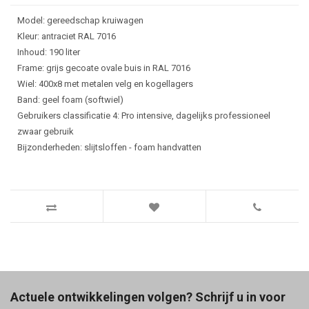
Model: gereedschap kruiwagen
Kleur: antraciet RAL 7016
Inhoud: 190 liter
Frame: grijs gecoate ovale buis in RAL 7016
Wiel: 400x8 met metalen velg en kogellagers
Band: geel foam (softwiel)
Gebruikers classificatie 4: Pro intensive, dagelijks professioneel
zwaar gebruik
Bijzonderheden: slijtsloffen - foam handvatten
Actuele ontwikkelingen volgen? Schrijf u in voor