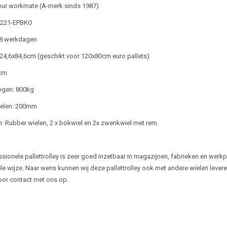
our workmate (A-merk sinds 1987)
M221-EPBKO
4-8 werkdagen
24,6x84,6cm (geschikt voor 120x80cm euro pallets)
cm
gen: 800kg
ielen: 200mm
n: Rubber wielen, 2 x bokwiel en 2x zwenkwiel met rem.
sionele pallettrolley is zeer goed inzetbaar in magazijnen, fabrieken en werk
e wijze. Naar wens kunnen wij deze pallettrolley ook met andere wielen levere
or contact met ons op.