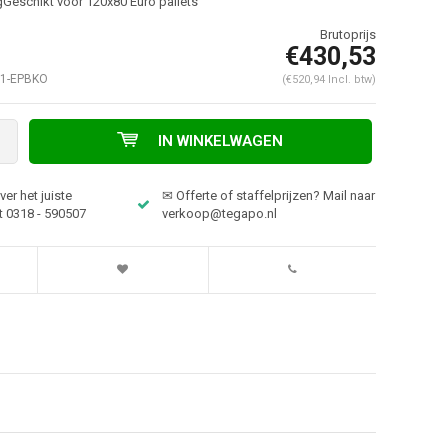
eschikt voor 120x80 Euro pallets
€430,53
1-EPBKO
(€520,94 Incl. btw)
IN WINKELWAGEN
er het juiste
✉ Offerte of staffelprijzen? Mail naar
t 0318 - 590507
verkoop@tegapo.nl
Afbeelding vergroten