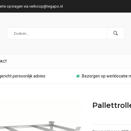
ferte opvragen via
verkoop@tegapo.nl
ACT
ericht persoonlijk advies
Bezorgen op werklocatie m
Pallettro