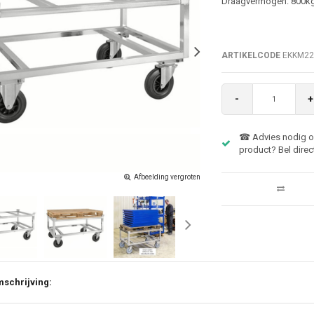
Draagvermogen: 800kgG
ARTIKELCODE
EKKM22
-
+
☎ Advies nodig ov
product? Bel direc
Afbeelding vergroten
schrijving: