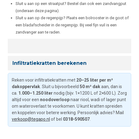
Sluit u aan op een straatput? Bestel dan ook een zandvangput
(onderaan deze pagina).
Sluit u aan op de regenpijp? Plaats een bolrooster in de goot of
een bladafscheider in de regenpijp. Bij veel fijn vuil is een
zandvanger aan te raden.
Infiltratiekratten berekenen
Reken voor infiltratiekratten met
20–25 liter per m²
dakoppervlak
. Sluit u bijvoorbeeld
50 m² dak
aan, dan is
ca.
1.000–1.250 liter
nodig (bijv. 1×1200 L of 2×600 L). Zorg
altijd voor een
noodoverloop
naar riool, wadi of lager punt
om wateroverlast te voorkomen. U kunt kratten spreiden
en koppelen voor betere werking. Persoonlijk advies? Mail
verkoop@tegapo.nl
of bel
0318-590507
.