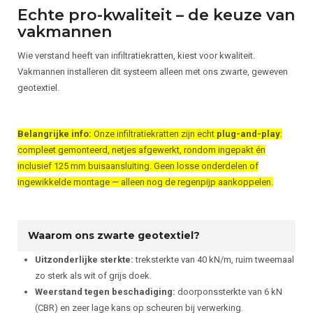
Echte pro-kwaliteit – de keuze van
vakmannen
Wie verstand heeft van infiltratiekratten, kiest voor kwaliteit.
Vakmannen installeren dit systeem alleen met ons zwarte, geweven
geotextiel.
Belangrijke info:
Onze infiltratiekratten zijn echt
plug-and-play
:
compleet gemonteerd, netjes afgewerkt, rondom ingepakt én
inclusief 125 mm buisaansluiting. Geen losse onderdelen of
ingewikkelde montage — alleen nog de regenpijp aankoppelen.
Waarom ons zwarte geotextiel?
Uitzonderlijke sterkte:
treksterkte van 40 kN/m, ruim tweemaal
zo sterk als wit of grijs doek.
Weerstand tegen beschadiging:
doorponssterkte van 6 kN
(CBR) en zeer lage kans op scheuren bij verwerking.