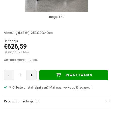
Image
1
/ 2
Afmeting (LxBxH): 250x200x40cm
€626,59
(€758,17 Incl. btw)
ARTIKELCODE
IFT20007
-
+
IN WINKELWAGEN
✉ Offerte of staffelprijzen? Mail naar
verkoop@tegapo.nl
Product omschrijving: