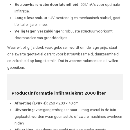
Betrouwbare waterdoorlatendheid:
50 l/m²/s voor optimale
infiltratie.
Lange levensduur:
UV-bestendig en mechanisch stabiel, gaat
tientallen jaren mee.
Veilig tegen verzakkingen:
robuuste structuur voorkomt
doorspoelen van gronddeeltjes.
Waar wit of grijs doek vaak gekozen wordt om de lage prijs, staat
ons zwarte geotextiel garant voor betrouwbaarheid, duurzaamheid
en zekerheid op lange termijn. Dat is waarom vakmensen dit willen
gebruiken.
Productinformatie infiltratiekrat 2000 liter
Afmeting (L×B×H):
250 × 200 × 40 cm
Uitvoering:
voetgangersbegaanbaar – mag overal in de tuin
geplaatst worden waar geen auto’s of zware machines overheen
rijden
Afwerking:
standaard ingepakt met ons sterke zwarte