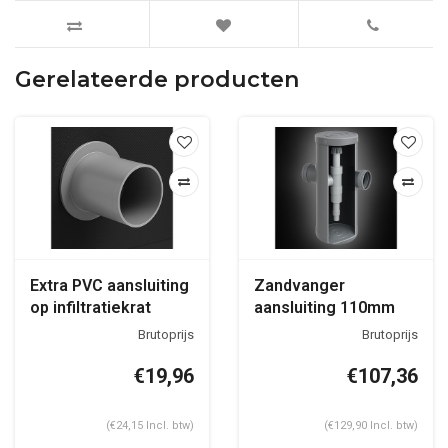
Gerelateerde producten
Extra PVC aansluiting
Zandvanger
op infiltratiekrat
aansluiting 110mm
inlaat - 125mm uitlaat
€19,96
€107,36
(€24,15 Incl. btw)
(€129,90 Incl. btw)