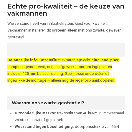
Echte pro-kwaliteit – de keuze van
vakmannen
Wie verstand heeft van infiltratiekratten, kiest voor kwaliteit.
Vakmannen installeren dit systeem alleen met ons zwarte, geweven
geotextiel.
Belangrijke info:
Onze infiltratiekratten zijn echt
plug-and-play
:
compleet gemonteerd, netjes afgewerkt, rondom ingepakt én
inclusief 125 mm buisaansluiting. Geen losse onderdelen of
ingewikkelde montage — alleen nog de regenpijp aankoppelen.
Waarom ons zwarte geotextiel?
Uitzonderlijke sterkte:
treksterkte van 40 kN/m, ruim tweemaal
zo sterk als wit of grijs doek.
Weerstand tegen beschadiging:
doorponssterkte van 6 kN