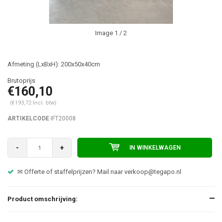
Image
1
/ 2
Afmeting (LxBxH): 200x50x40cm
€160,10
(€193,72 Incl. btw)
ARTIKELCODE
IFT20008
-
+
IN WINKELWAGEN
✉ Offerte of staffelprijzen? Mail naar
verkoop@tegapo.nl
Product omschrijving: