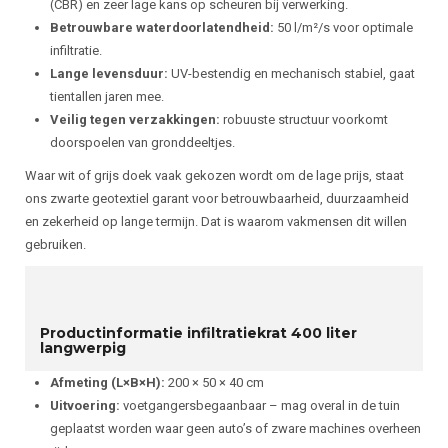
(CBR) en zeer lage kans op scheuren bij verwerking.
Betrouwbare waterdoorlatendheid:
50 l/m²/s voor optimale
infiltratie.
Lange levensduur:
UV-bestendig en mechanisch stabiel, gaat
tientallen jaren mee.
Veilig tegen verzakkingen:
robuuste structuur voorkomt
doorspoelen van gronddeeltjes.
Waar wit of grijs doek vaak gekozen wordt om de lage prijs, staat
ons zwarte geotextiel garant voor betrouwbaarheid, duurzaamheid
en zekerheid op lange termijn. Dat is waarom vakmensen dit willen
gebruiken.
Productinformatie infiltratiekrat 400 liter
langwerpig
Afmeting (L×B×H):
200 × 50 × 40 cm
Uitvoering:
voetgangersbegaanbaar – mag overal in de tuin
geplaatst worden waar geen auto’s of zware machines overheen