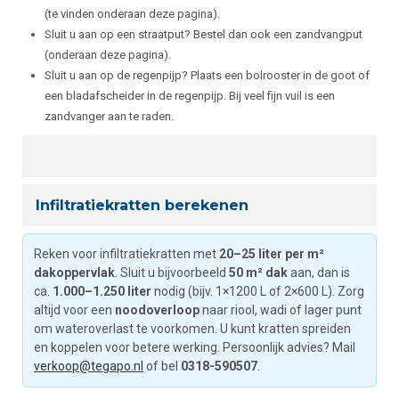
(te vinden onderaan deze pagina).
Sluit u aan op een straatput? Bestel dan ook een zandvangput
(onderaan deze pagina).
Sluit u aan op de regenpijp? Plaats een bolrooster in de goot of
een bladafscheider in de regenpijp. Bij veel fijn vuil is een
zandvanger aan te raden.
Infiltratiekratten berekenen
Reken voor infiltratiekratten met
20–25 liter per m²
dakoppervlak
. Sluit u bijvoorbeeld
50 m² dak
aan, dan is
ca.
1.000–1.250 liter
nodig (bijv. 1×1200 L of 2×600 L). Zorg
altijd voor een
noodoverloop
naar riool, wadi of lager punt
om wateroverlast te voorkomen. U kunt kratten spreiden
en koppelen voor betere werking. Persoonlijk advies? Mail
verkoop@tegapo.nl
of bel
0318-590507
.