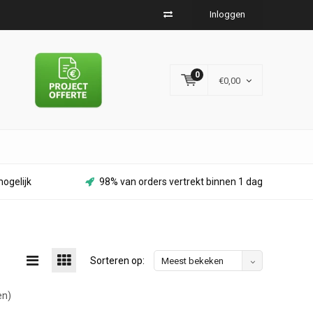
Inloggen
0
€0,00
ogelijk
98% van orders vertrekt binnen 1 dag
Sorteren op:
Meest bekeken
en)