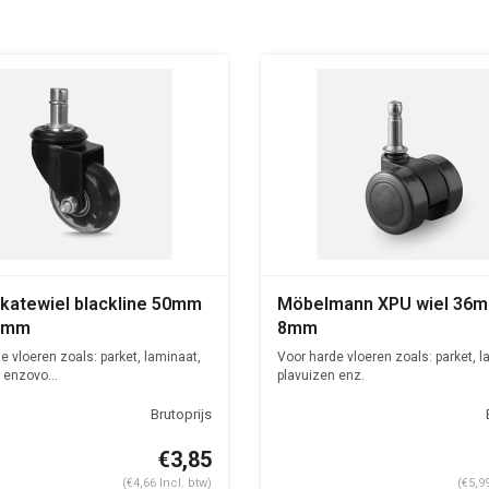
skatewiel blackline 50mm
Möbelmann XPU wiel 36mm
11mm
8mm
e vloeren zoals: parket, laminaat,
Voor harde vloeren zoals: parket, l
 enzovo...
plavuizen enz.
€3,85
(€4,66 Incl. btw)
(€5,9