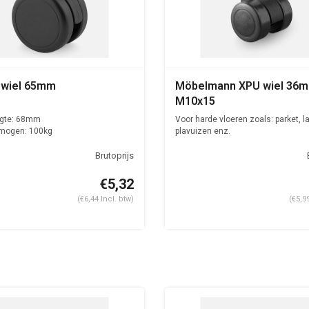
 wiel 65mm
Möbelmann XPU wiel 36m
M10x15
gte: 68mm
Voor harde vloeren zoals: parket, l
mogen: 100kg
plavuizen enz.
€5,32
(€6,44 Incl. btw)
(€5,9