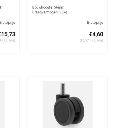
t
Bouwhoogte: 56mm
Draagvermogen: 80kg
€15,73
€4,60
 Incl. btw)
(€5,57 Incl. btw)