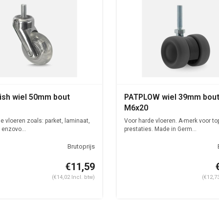
lish wiel 50mm bout
PATPLOW wiel 39mm bou
M6x20
e vloeren zoals: parket, laminaat,
Voor harde vloeren. A-merk voor to
 enzovo...
prestaties. Made in Germ...
€11,59
(€14,02 Incl. btw)
(€12,73