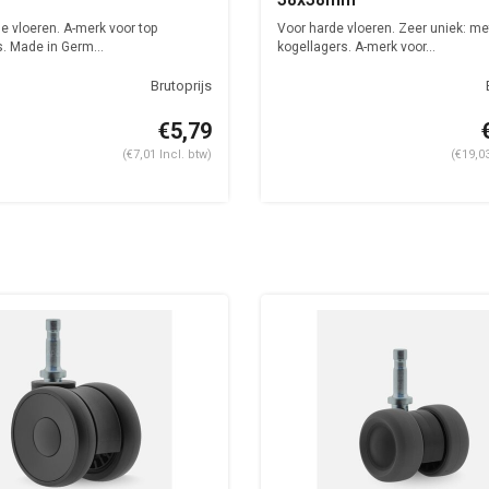
e vloeren. A-merk voor top
Voor harde vloeren. Zeer uniek: me
s. Made in Germ...
kogellagers. A-merk voor...
€5,79
(€7,01 Incl. btw)
(€19,03