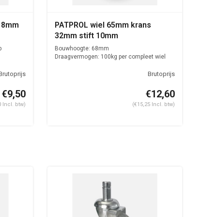
t 8mm
PATPROL wiel 65mm krans
32mm stift 10mm
p
Bouwhoogte: 68mm
Draagvermogen: 100kg per compleet wiel
€9,50
€12,60
 Incl. btw)
(€15,25 Incl. btw)