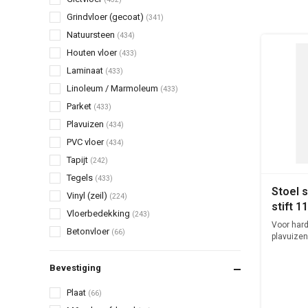
Grindvloer (gecoat)
(341)
Natuursteen
(434)
Houten vloer
(433)
Laminaat
(433)
Linoleum / Marmoleum
(433)
Parket
(433)
Plavuizen
(434)
PVC vloer
(434)
Tapijt
(242)
Tegels
(433)
Stoel 
Vinyl (zeil)
(224)
stift 
Vloerbedekking
(243)
Voor hard
Betonvloer
(66)
plavuizen
Bevestiging
Plaat
(66)