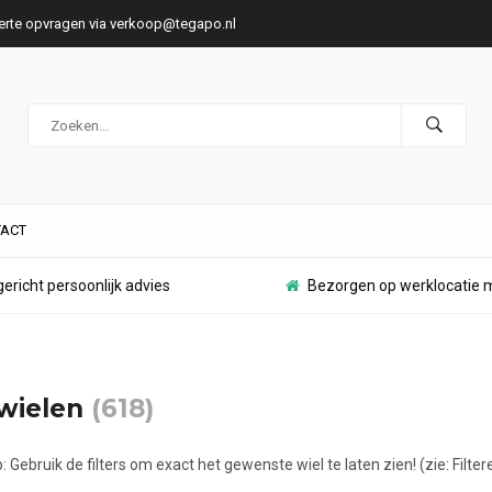
ferte opvragen via
verkoop@tegapo.nl
ACT
ericht persoonlijk advies
Bezorgen op werklocatie m
lwielen
(618)
: Gebruik de filters om exact het gewenste wiel te laten zien! (zie: Filter