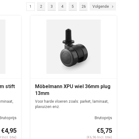
1
2
3
4
5
26
Volgende
 stift
Möbelmann XPU wiel 36mm plug
13mm
aminaat,
Voor harde vloeren zoals: parket, laminaat,
plavuizen enz.
€4,95
€5,75
9 Incl. btw)
(€6,96 Incl. btw)