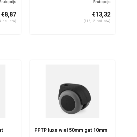
€8,87
€13,32
 Incl. btw)
(€16,12 Incl. btw)
at
PPTP luxe wiel 50mm gat 10mm