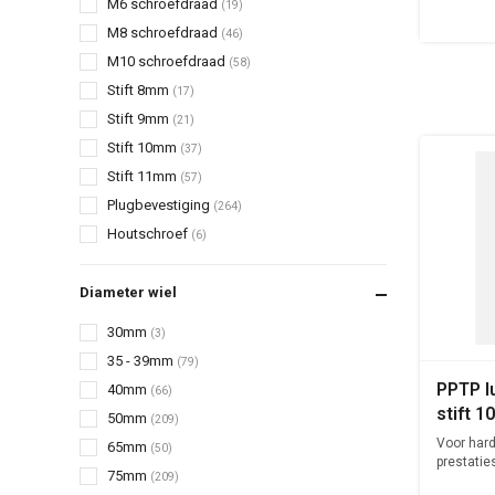
M6 schroefdraad
(19)
M8 schroefdraad
(46)
M10 schroefdraad
(58)
Stift 8mm
(17)
Stift 9mm
(21)
Stift 10mm
(37)
Stift 11mm
(57)
Plugbevestiging
(264)
Houtschroef
(6)
Diameter wiel
30mm
(3)
35 - 39mm
(79)
PPTP l
40mm
(66)
stift 
50mm
(209)
Voor hard
65mm
(50)
prestatie
75mm
(209)