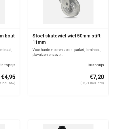
m bout
Stoel skatewiel wiel 50mm stift
11mm
aminaat,
Voor harde vloeren zoals: parket, laminaat,
plavuizen enzovo...
€4,95
€7,20
9 Incl. btw)
(€8,71 Incl. btw)