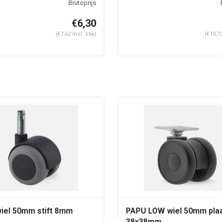
€6,30
(€7,62 Incl. btw)
(€10,73
iel 50mm stift 8mm
PAPU LOW wiel 50mm pla
38x38mm