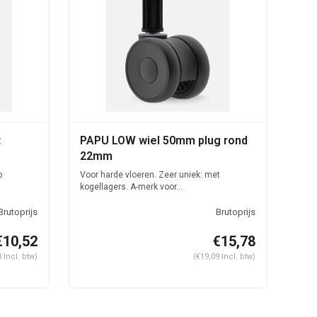
t
PAPU LOW wiel 50mm plug rond
22mm
p
Voor harde vloeren. Zeer uniek: met
kogellagers. A-merk voor...
€10,52
€15,78
 Incl. btw)
(€19,09 Incl. btw)