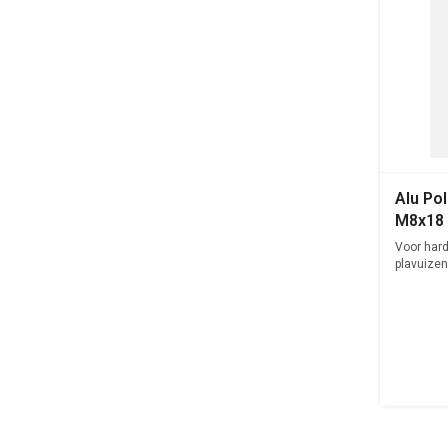
Alu Po
M8x18
Voor hard
plavuizen