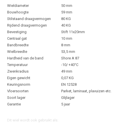
Wieldiameter
50 mm
Bouwhoogte
59 mm
Stilstaand draagvermogen
80 KG
Rijdend draagvermogen
40 KG
Bevestiging
Stift 11x20mm
Centraal gat
10 mm
Bandbreedte
8 mm
Wielbreedte
53,5 mm
Hardheid van de band
Shore A 87
Temperatuur
-10/ +40°C
Zwenkradius
49 mm
Eigen gewicht
0,07 KG
Keuringsnorm
EN 12528
Vloersoorten
Parket, laminaat, plavuizen etc.
Soort lager
Glijlager
Garantie
5 jaar
Dit wiel wordt ook gebruikt als: