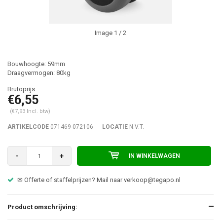
Image
1
/ 2
Bouwhoogte: 59mm
Draagvermogen: 80kg
€6,55
(€7,93 Incl. btw)
ARTIKELCODE
071469-072106
LOCATIE
N.V.T.
-
+
IN WINKELWAGEN
✉ Offerte of staffelprijzen? Mail naar
verkoop@tegapo.nl
Product omschrijving: