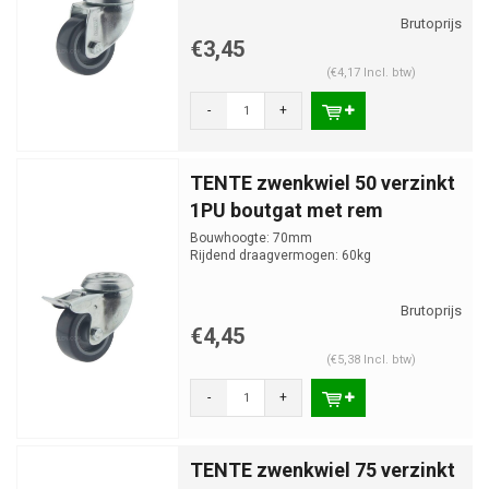
€3,45
(€4,17 Incl. btw)
-
+
TENTE zwenkwiel 50 verzinkt
1PU boutgat met rem
Bouwhoogte: 70mm
Rijdend draagvermogen: 60kg
€4,45
(€5,38 Incl. btw)
-
+
TENTE zwenkwiel 75 verzinkt