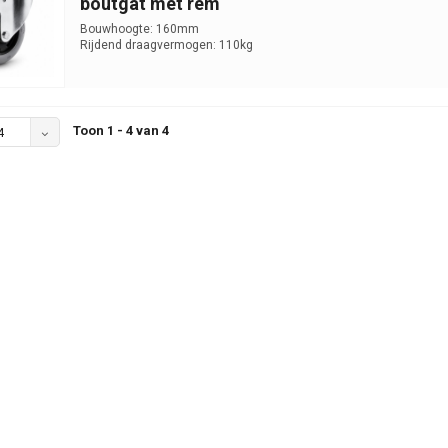
boutgat met rem
Bouwhoogte: 160mm
Rijdend draagvermogen: 110kg
Toon 1 - 4 van 4
4