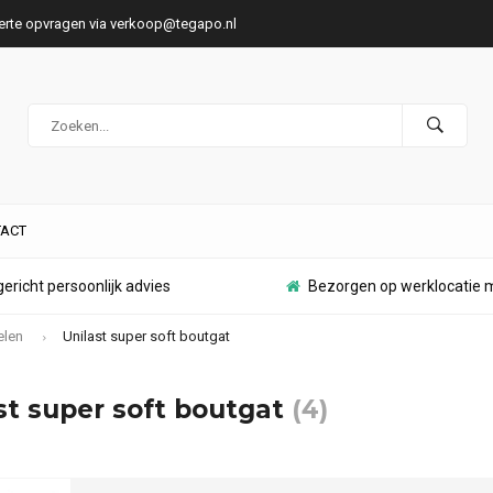
ferte opvragen via
verkoop@tegapo.nl
ACT
ericht persoonlijk advies
Bezorgen op werklocatie m
elen
Unilast super soft boutgat
st super soft boutgat
(4)