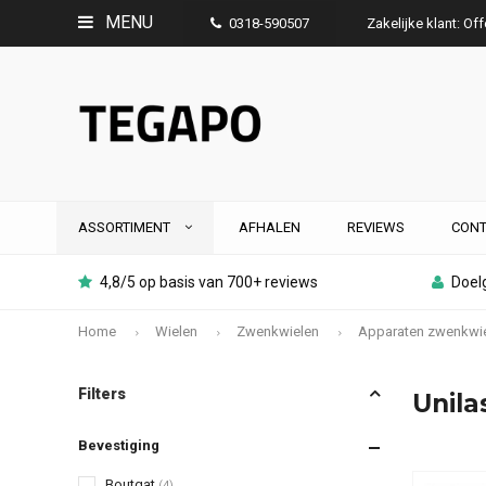
MENU
0318-590507
Zakelijke klant: Of
ASSORTIMENT
AFHALEN
REVIEWS
CONT
4,8/5 op basis van 700+ reviews
Doelg
Home
Wielen
Zwenkwielen
Apparaten zwenkwi
Filters
Unila
Bevestiging
Boutgat
(4)